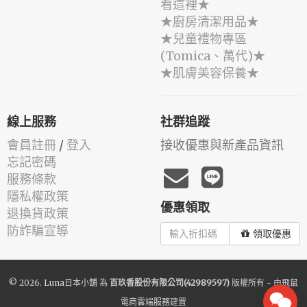
看這裡★
★廚房清潔用品★
★兒童禮物專區
(Tomica、萬代)★
★肌膚美容保養★
線上服務
社群追蹤
會員註冊
/
登入
接收優惠與新產品資訊
忘記密碼
服務條款
隱私權政策
優惠領取
退換貨政策
防詐騙宣導
領取優惠
© 2026.
Luna日本小舖
為
百玖香股份有限公司(42989597)
版權所有 - 由
飛鼠
電商雲端服務
建置