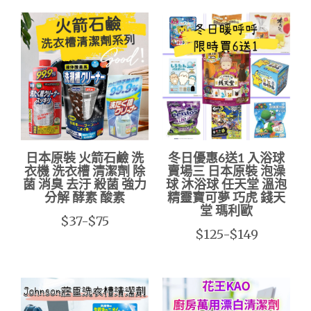
日本原裝 火箭石鹼 洗
冬日優惠6送1 入浴球
衣機 洗衣槽 清潔劑 除
賣場三 日本原裝 泡澡
菌 消臭 去汙 殺菌 強力
球 沐浴球 任天堂 溫泡
分解 酵素 酸素
精靈寶可夢 巧虎 錢天
堂 瑪利歐
$37-$75
$125-$149