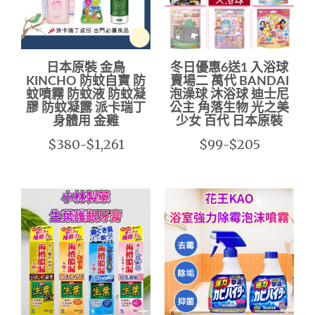
日本原裝 金鳥
冬日優惠6送1 入浴球
KINCHO 防蚊自寶 防
賣場二 萬代 BANDAI
蚊噴霧 防蚊液 防蚊凝
泡澡球 沐浴球 迪士尼
膠 防蚊凝露 派卡瑞丁
公主 角落生物 光之美
身體用 金雞
少女 百代 日本原裝
$380-$1,261
$99-$205