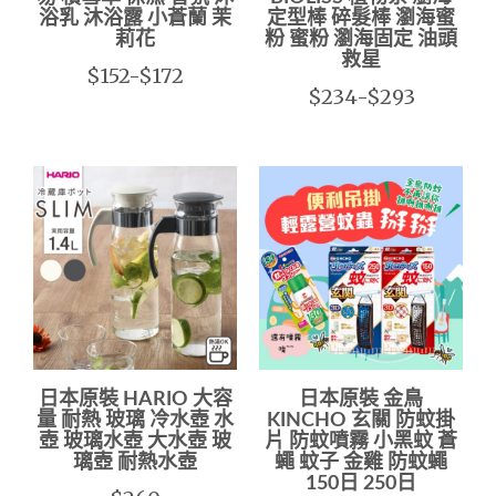
浴乳 沐浴露 小蒼蘭 茉
定型棒 碎髮棒 瀏海蜜
莉花
粉 蜜粉 瀏海固定 油頭
救星
$152-$172
$234-$293
日本原裝 HARIO 大容
日本原裝 金鳥
量 耐熱 玻璃 冷水壺 水
KINCHO 玄關 防蚊掛
壺 玻璃水壺 大水壺 玻
片 防蚊噴霧 小黑蚊 蒼
璃壺 耐熱水壺
蠅 蚊子 金雞 防蚊蠅
150日 250日