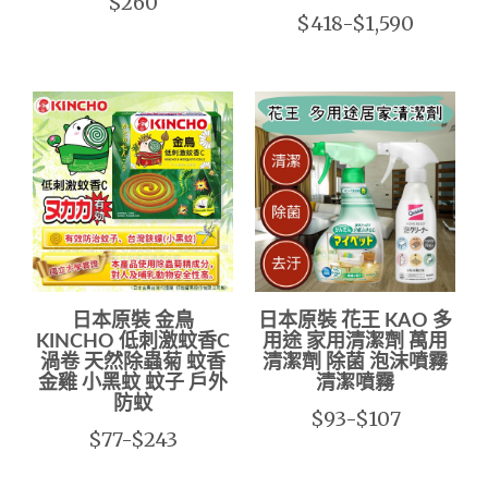
$260
$418-$1,590
日本原裝 金鳥
日本原裝 花王 KAO 多
KINCHO 低刺激蚊香C
用途 家用清潔劑 萬用
渦卷 天然除蟲菊 蚊香
清潔劑 除菌 泡沫噴霧
金雞 小黑蚊 蚊子 戶外
清潔噴霧
防蚊
$93-$107
$77-$243