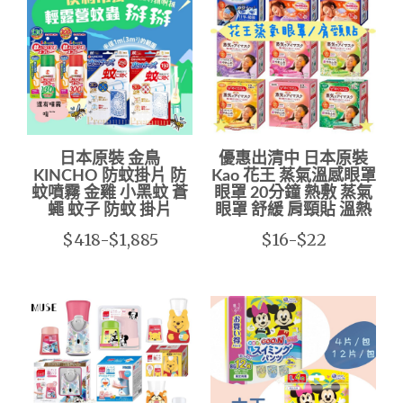
日本原裝 金鳥
優惠出清中 日本原裝
KINCHO 防蚊掛片 防
Kao 花王 蒸氣溫感眼罩
蚊噴霧 金雞 小黑蚊 蒼
眼罩 20分鐘 熱敷 蒸氣
蠅 蚊子 防蚊 掛片
眼罩 舒緩 肩頸貼 溫熱
$418-$1,885
$16-$22