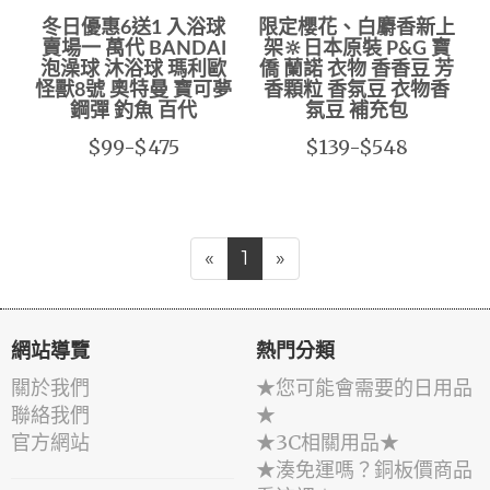
冬日優惠6送1 入浴球
限定櫻花、白麝香新上
賣場一 萬代 BANDAI
架🔆日本原裝 P&G 寶
泡澡球 沐浴球 瑪利歐
僑 蘭諾 衣物 香香豆 芳
怪獸8號 奧特曼 寶可夢
香顆粒 香氛豆 衣物香
鋼彈 釣魚 百代
氛豆 補充包
$99-$475
$139-$548
«
1
»
網站導覽
熱門分類
關於我們
★您可能會需要的日用品
聯絡我們
★
官方網站
★3C相關用品★
★湊免運嗎？銅板價商品