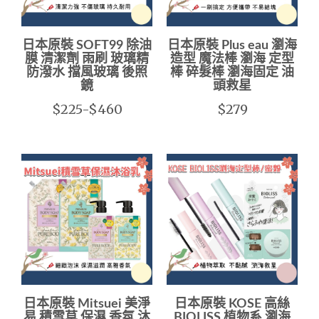
日本原裝 SOFT99 除油
日本原裝 Plus eau 瀏海
膜 清潔劑 雨刷 玻璃精
造型 魔法棒 瀏海 定型
防潑水 擋風玻璃 後照
棒 碎髮棒 瀏海固定 油
鏡
頭救星
$225-$460
$279
日本原裝 Mitsuei 美淨
日本原裝 KOSE 高絲
易 積雪草 保濕 香氛 沐
BIOLISS 植物系 瀏海