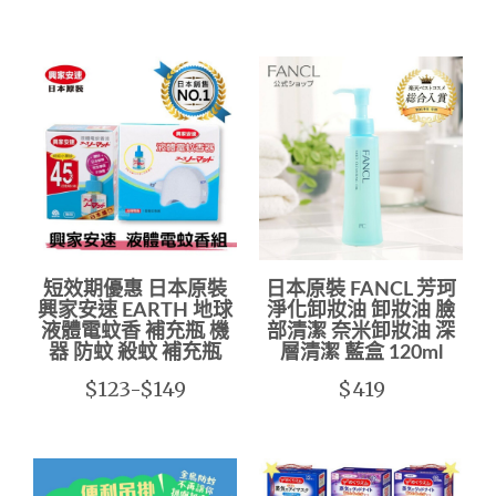
短效期優惠 日本原裝
日本原裝 FANCL 芳珂
興家安速 EARTH 地球
淨化卸妝油 卸妝油 臉
液體電蚊香 補充瓶 機
部清潔 奈米卸妝油 深
器 防蚊 殺蚊 補充瓶
層清潔 藍盒 120ml
$123-$149
$419