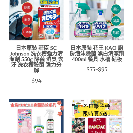
日本原裝 莊臣 SC
日本原裝 花王 KAO 廚
Johnson 洗衣槽強力清
房泡沫除菌 漂白清潔劑
潔劑 550g 除菌 消臭 去
400ml 餐具 水槽 砧板
汙 洗衣槽殺菌 強力分
$75-$95
解
$94