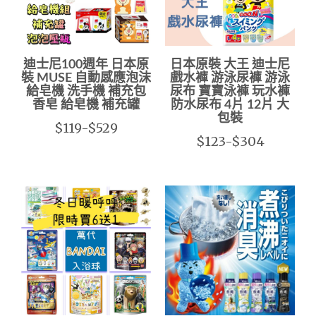
迪士尼100週年 日本原
日本原裝 大王 迪士尼
裝 MUSE 自動感應泡沫
戲水褲 游泳尿褲 游泳
給皂機 洗手機 補充包
尿布 寶寶泳褲 玩水褲
香皂 給皂機 補充罐
防水尿布 4片 12片 大
包裝
$119-$529
$123-$304