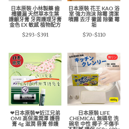
日本原裝 小林製藥 齒
日本原裝 花王 KAO 浴
槽膿漏 天然草本生葉
室 強力泡沫 除霉 清潔
護齦牙膏 牙周護理牙膏
噴霧 去汙 黴菌 除黴 霉
金色 EX 敏感 植物配方
垢
$293-$391
$70-$110
❤日本原裝❤近江兄弟
日本原裝 LIFE
OMI 高保濕潤澤 護唇
CHEMICAL 無磷皂 洗
膏 4g 滋潤 唇膏 修護
碗皂 中性 椰子 不傷手