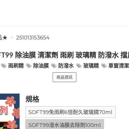
品★
251013153654
FT99 除油膜 清潔劑 雨刷 玻璃精 防潑水 
雨刷精
除油膜
防潑水
玻璃精
車窗清
商品資訊
規格
SOFT99免雨刷6倍耐久玻璃精70ml
SOFT99潑水油膜去除劑100ml