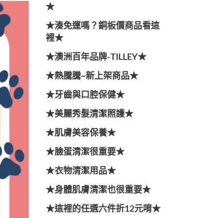
★
★湊免運嗎？銅板價商品看這
裡★
★澳洲百年品牌-TILLEY★
★熱騰騰~新上架商品★
★牙齒與口腔保健★
★美麗秀髮清潔照護★
★肌膚美容保養★
★臉蛋清潔很重要★
★衣物清潔用品★
★身體肌膚清潔也很重要★
★這裡的任選六件折12元唷★