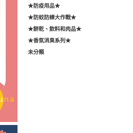
★防疫用品★
★防蚊防蟑大作戰★
★餅乾、飲料和肉品★
★香氛消臭系列★
未分類