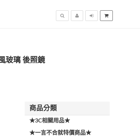
搜尋
擋風玻璃 後照鏡
潔
商品分類
★3C相關用品★
★一言不合就特價商品★