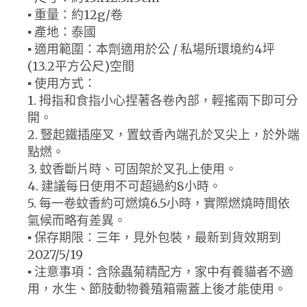
▪ 重量：約12g/卷
▪ 產地：泰國
▪ 適用範圍：本劑適用於公 / 私場所環境約4坪
(13.2平方公尺)空間
▪ 使用方式：
1. 拇指和食指小心捏著各卷內部，輕搖兩下即可分
開。
2. 豎起鐵插座叉，置蚊香內端孔於叉尖上，於外端
點燃。
3. 蚊香斷片時、可固架於叉孔上使用。
4. 建議每日使用不可超過約8小時。
5. 每一卷蚊香約可燃燒6.5小時，實際燃燒時間依
氣候而略有差異。
▪ 保存期限：三年，見外包裝，最新到貨效期到
2027/5/19
▪ 注意事項：含除蟲菊精配方，家中有養貓者不適
用，水生、節肢動物養殖箱需蓋上後才能使用。