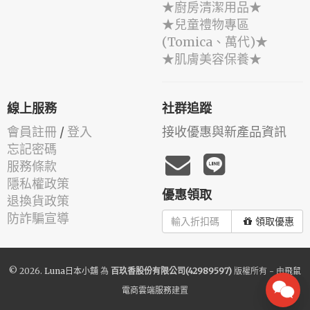
★廚房清潔用品★
★兒童禮物專區
(Tomica、萬代)★
★肌膚美容保養★
線上服務
社群追蹤
會員註冊
/
登入
接收優惠與新產品資訊
忘記密碼
服務條款
隱私權政策
優惠領取
退換貨政策
防詐騙宣導
領取優惠
© 2026.
Luna日本小舖
為
百玖香股份有限公司(42989597)
版權所有 - 由
飛鼠
電商雲端服務
建置