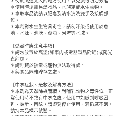
＊勿於風速太大的地方使用，以免減低防治效能。
＊使用時遠離易燃物品、水族箱或水生動物。
＊拿取本品後請以肥皂及清水清洗雙手及接觸部
位。
＊本劑對水生生物具毒性，請勿汙染或使用於魚
池、水源、池塘、湖泊、河流等水域。
【儲藏時應注意事項】
＊請勿放置於高溫(如車内或電器製品附近)或陽光
直射處。
＊請貯藏於孩童或寵物無法取得處。
＊與食品隔離貯存之處。
【中毒症狀、急救及解毒方法】
＊本劑為天然除蟲菊精，對哺乳動物之毒性低，正
常使用時不致有中毒之處，使用中如感到呼吸困
難、頭暈、目眩，請即刻停止使用、若仍感不適，
請持本品標示就醫。