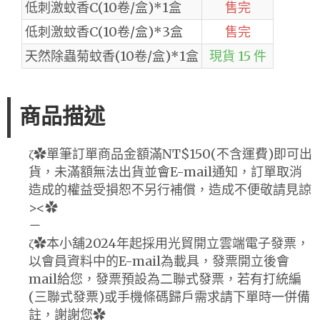
低刺激蚊香C(10卷/盒)*1盒
售完
低刺激蚊香C(10卷/盒)*3盒
售完
天然除蟲菊蚊香(10卷/盒)*1盒
現貨 15 件
商品描述
ζ✿單筆訂單商品金額滿NT$150(不含運費)即可出
貨，未滿額無法出貨並會E-mail通知，訂單取消
造成的權益受損恕不另行補償，造成不便敬請見諒
><✿
－
ζ✿本小舖2024年起採用光貿開立雲端電子發票，
以會員資料中的E-mail為載具，發票開立後會
mail給您，發票預設為二聯式發票，若有打統編
(三聯式發票)或手機條碼歸戶需求請下單時一併備
註，謝謝您✿