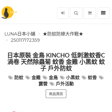
選單
Luna日本小舖
LUNA日本小舖
★防蚊防蟑大作戰★
250117172359
日本原裝 金鳥 KINCHO 低刺激蚊香C
渦卷 天然除蟲菊 蚊香 金雞 小黑蚊 蚊
子 戶外防蚊
防蚊
金雞
金鳥
小黑蚊
蚊香
露營
戶外活動
商品資訊