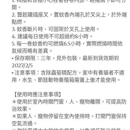
1. 拇指和食指小心捏著各卷內部，輕搖兩下即可分
開。
2. 豎起鐵插座叉，置蚊香內端孔於叉尖上，於外端
點燃。
3. 蚊香斷片時、可固架於叉孔上使用。
4. 建議每日使用不可超過約8小時。
5. 每一卷蚊香約可燃燒6.5小時，實際燃燒時間依
氣候而略有差異。
▪ 保存期限：三年，見外包裝，最新到貨效期到
2027/2/5
▪ 注意事項：含除蟲菊精配方，家中有養貓者不適
用，水生、節肢動物養殖箱需蓋上後才能使用。
【使用時應注意事項】
＊使用於室內時關門窗，人、寵物離開，可提高防
治效果。
＊如果人、寵物停留在室內使用時，打開門窗保持
空氣流通。