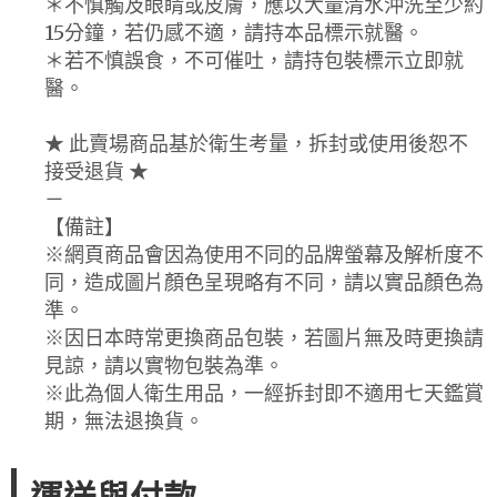
＊不慎觸及眼睛或皮膚，應以大量清水沖洗至少約
15分鐘，若仍感不適，請持本品標示就醫。
＊若不慎誤食，不可催吐，請持包裝標示立即就
醫。
★ 此賣場商品基於衛生考量，拆封或使用後恕不
接受退貨 ★
－
【備註】
※網頁商品會因為使用不同的品牌螢幕及解析度不
同，造成圖片顏色呈現略有不同，請以實品顏色為
準。
※因日本時常更換商品包裝，若圖片無及時更換請
見諒，請以實物包裝為準。
※此為個人衛生用品，一經拆封即不適用七天鑑賞
期，無法退換貨。