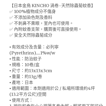
【日本金鳥 KINCHO 渦卷-天然除蟲菊蚊香】
✅ 100%植物成分不傷身
✅ 不添加染色劑及香料
✅ 不刺鼻不熏眼，室內也可使用。
✅ 內附蚊香支架，購買後可直接使用。
✅ 安全天然除蟲菊成分
▪ 有效成分及含量：必列寧
(Pyrethrins)......1%w/w
▪ 性能：防治蚊子
▪ 規格：10卷/盒
▪ 尺寸：約13x13x3cm
▪ 重量：約13g/卷
▪ 產地：日本
▪ 適用範圍：本劑適用於公 / 私場所環境約4坪
(13.2平方公尺)空間
▪ 使用方式：