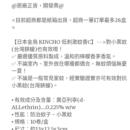
@原廠正貨，開發票@
⭐️目前超商都是紙箱出貨，超商一筆訂單最多28盒
⭐️
【日本金鳥 KINCHO 低刺激蚊香C】-->對小黑蚊
(台灣鋏蠓)也有效唷！
✅ 嚴選優質原料製成，溫和的檸檬香茅香氣。
✅ 不論室內、室外放在哪邊都適合，無蚊煩惱無憂
一夏！
✅ 不論是一般常見家蚊，經實驗證實亦可有效對抗
小黑蚊(台灣鋏蠓)。
▪ 有效成分及含量：異亞列寧(d-
ALLethrin)......0.225% w/w
▪ 性能：防治蚊子、小黑蚊
▪ 規格：10卷/盒
▪ 尺寸：約13x12.5x3cm