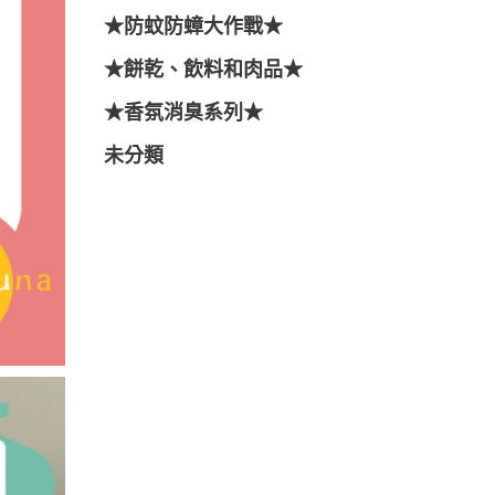
★防蚊防蟑大作戰★
★餅乾、飲料和肉品★
★香氛消臭系列★
未分類