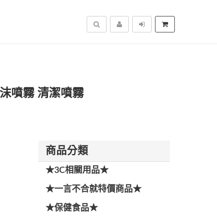
搜尋
泡沫噴霧 清潔噴霧
商品分類
★3C相關用品★
★一言不合就特價商品★
★保健食品★