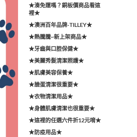
★湊免運嗎？銅板價商品看這
裡★
★澳洲百年品牌-TILLEY★
★熱騰騰~新上架商品★
★牙齒與口腔保健★
★美麗秀髮清潔照護★
★肌膚美容保養★
★臉蛋清潔很重要★
★衣物清潔用品★
★身體肌膚清潔也很重要★
★這裡的任選六件折12元唷★
★防疫用品★