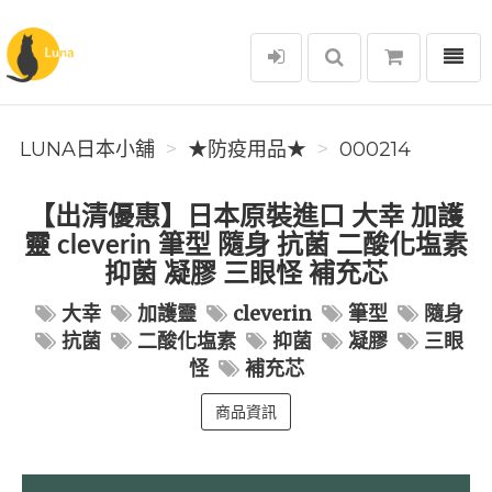
選單
Luna日本小舖
LUNA日本小舖
★防疫用品★
000214
【出清優惠】日本原裝進口 大幸 加護
靈 cleverin 筆型 隨身 抗菌 二酸化塩素
抑菌 凝膠 三眼怪 補充芯
大幸
加護靈
cleverin
筆型
隨身
抗菌
二酸化塩素
抑菌
凝膠
三眼
怪
補充芯
商品資訊