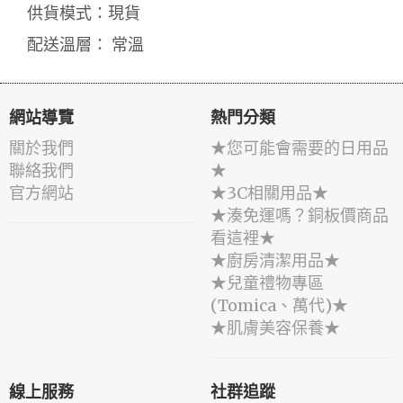
供貨模式：現貨
配送溫層： 常溫
網站導覽
熱門分類
關於我們
★您可能會需要的日用品
聯絡我們
★
官方網站
★3C相關用品★
★湊免運嗎？銅板價商品
看這裡★
★廚房清潔用品★
★兒童禮物專區
(Tomica、萬代)★
★肌膚美容保養★
線上服務
社群追蹤