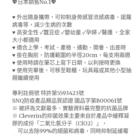
💖日本銷售No.1💖
♥ 外出隨身攜帶，可抑制身旁感冒流感病毒、諾羅
病毒等，減少生病的次數
♥ 高安全性 ✓蠶豆症 ✓嬰幼童 ✓孕婦 ✓醫護 ，全家
大小都適用
♥ 適合上學、考試、產檢、通勤、開會、出差時
♥ 掛在胸前，防護範圍約半徑20cm，每支用兩週
♥ 使用時請在筆芯上寫下日期，以利按時更換
♥ 使用完畢後，可移至鞋櫃、玩具箱或其他小型抽
屜繼續使用
專利註冊號 特許第5593423號
SNQ防疫產品類品質認證 國品字第B00061號
※ 被評為文獻最多、實驗資料最完整的抗菌品牌
※ Cleverin的抑菌效果主要來自於產品中緩釋凝
膠的成份「二氧化氯分子（ClO2）」，
可以去除99%的細菌和病毒，同時抑制延緩霉