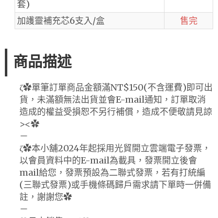
套)
加護靈補充芯6支入/盒
售完
商品描述
ζ✿單筆訂單商品金額滿NT$150(不含運費)即可出
貨，未滿額無法出貨並會E-mail通知，訂單取消
造成的權益受損恕不另行補償，造成不便敬請見諒
><✿
－
ζ✿本小舖2024年起採用光貿開立雲端電子發票，
以會員資料中的E-mail為載具，發票開立後會
mail給您，發票預設為二聯式發票，若有打統編
(三聯式發票)或手機條碼歸戶需求請下單時一併備
註，謝謝您✿
－