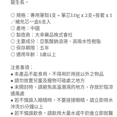
菌生長。
◎ 規格：專用筆殼1支 + 筆芯1.0g x 2支+掛套 x 1
／補充芯一盒6支入
◎ 產地：中國
◎ 製造商：大幸藥品株式會社
◎ 主要成分：亞氯酸鈉溶液、高吸水性樹脂
◎ 保存期限：五年
◎ 適用年齡：1歲以上
注意事項：
● 本產品不能食用，不得用於用途以外之物品
● 請勿放置兒童及寵物可碰處之地方
● 未開封時，請避免高溫潮濕的地方，存放於陰涼
通風處
● 若不慎誤入眼睛時，不要搓揉眼睛，請立即用水
沖洗15分鐘以上
● 若不慎誤飲食，請飲用大量水或牛奶後立即就醫