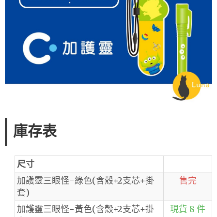
庫存表
尺寸
加護靈三眼怪-綠色(含殼+2支芯+掛
售完
套)
加護靈三眼怪-黃色(含殼+2支芯+掛
現貨 8 件