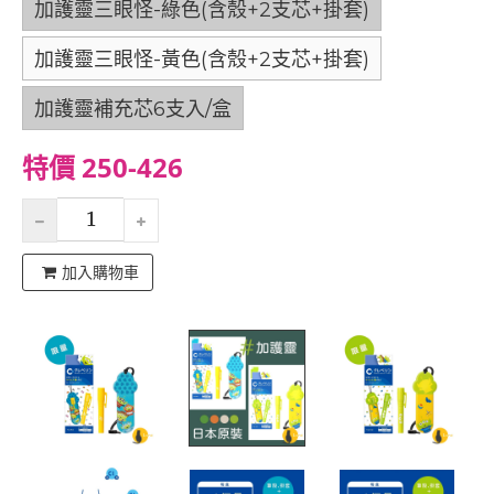
加護靈三眼怪-綠色(含殼+2支芯+掛套)
加護靈三眼怪-黃色(含殼+2支芯+掛套)
加護靈補充芯6支入/盒
特價 250-426
加入購物車