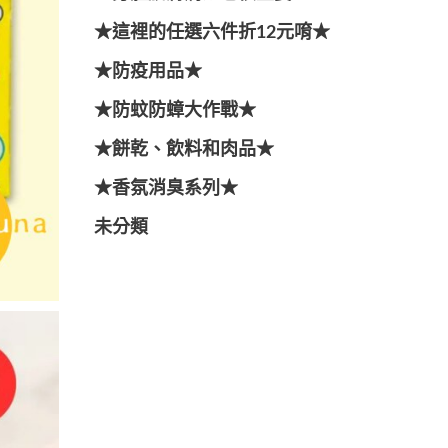
★這裡的任選六件折12元唷★
★防疫用品★
★防蚊防蟑大作戰★
★餅乾、飲料和肉品★
★香氛消臭系列★
未分類