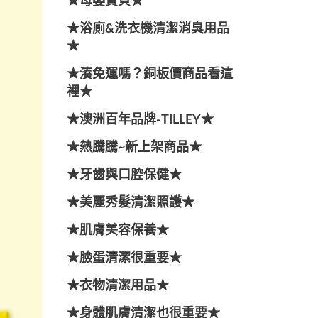
★母嬰寶貝★
★浴廁&洗衣機清潔消臭用品
★
★湊免運嗎？銅板價商品看這
裡★
★澳洲百年品牌-TILLEY★
★熱騰騰~新上架商品★
★牙齒與口腔保健★
★美麗秀髮清潔照護★
★肌膚美容保養★
★臉蛋清潔很重要★
★衣物清潔用品★
★身體肌膚清潔也很重要★