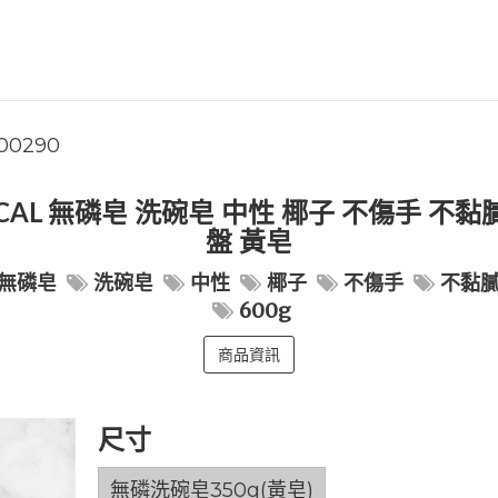
00290
ICAL 無磷皂 洗碗皂 中性 椰子 不傷手 不黏膩 
盤 黃皂
無磷皂
洗碗皂
中性
椰子
不傷手
不黏
600g
商品資訊
尺寸
無磷洗碗皂350g(黃皂)