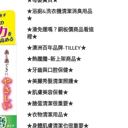
★母嬰寶貝★
★浴廁&洗衣機清潔消臭用品
★
★湊免運嗎？銅板價商品看這
裡★
★澳洲百年品牌-TILLEY★
★熱騰騰~新上架商品★
★牙齒與口腔保健★
★美麗秀髮清潔照護★
★肌膚美容保養★
★臉蛋清潔很重要★
★衣物清潔用品★
★身體肌膚清潔也很重要★