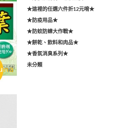
★這裡的任選六件折12元唷★
★防疫用品★
★防蚊防蟑大作戰★
★餅乾、飲料和肉品★
★香氛消臭系列★
未分類