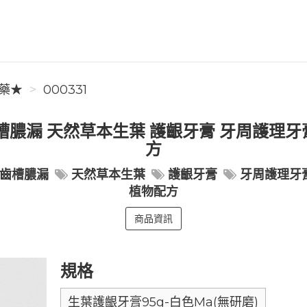
藥★
000331
槽膿漏 天然草本生葉 護齦牙膏 牙周護理牙膏 
方
齒槽膿漏
天然草本生葉
護齦牙膏
牙周護理牙
植物配方
商品資訊
規格
生葉護齦牙膏95g-白色Ma(無研磨)