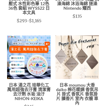
壓式 水性彩色筆 12色
澡海綿 沐浴海綿 搓澡
36色 套組 WYSS22 日
Nintendo 耀西
本文具
$135
$293-$1,165
日本 湯之花 珪華化工
日本 moumou 大香
萬用超強去汙膏 清潔膏
daiko 棉花暖調 香氛吊
去汙劑 水垢 油汙
片 掛式 香氛片 香氛掛
NIHON-KEIKA
片 擴香片 室內 衣櫥 車
內