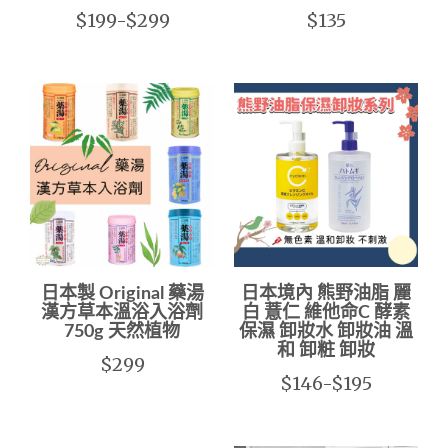
$199-$299
$135
日本製 Original 藥湯
日本境內 熊野油脂 麗
漢方草本溫浴入浴劑
白 薏仁 維他命C 酵素
750g 天然植物
保濕 卸妝水 卸妝油 溫
和 卸粧 卸妝
$299
$146-$195