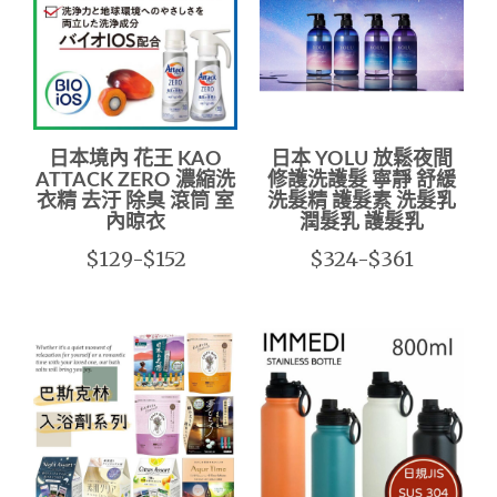
日本境內 花王 KAO
日本 YOLU 放鬆夜間
ATTACK ZERO 濃縮洗
修護洗護髮 寧靜 舒緩
衣精 去汙 除臭 滾筒 室
洗髮精 護髮素 洗髮乳
內晾衣
潤髮乳 護髮乳
$129-$152
$324-$361