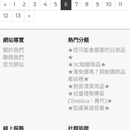
«
1
2
3
4
5
6
7
8
9
10
11
12
13
»
網站導覽
熱門分類
關於我們
★您可能會需要的日用品
聯絡我們
★
官方網站
★3C相關用品★
★湊免運嗎？銅板價商品
看這裡★
★廚房清潔用品★
★兒童禮物專區
(Tomica、萬代)★
★肌膚美容保養★
線上服務
社群追蹤