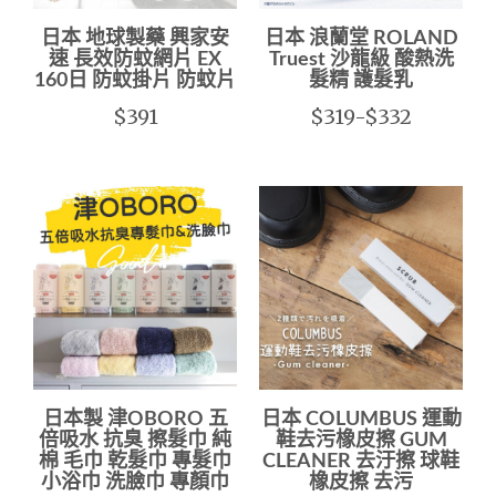
日本 地球製藥 興家安
日本 浪蘭堂 ROLAND
速 長效防蚊網片 EX
Truest 沙龍級 酸熱洗
160日 防蚊掛片 防蚊片
髮精 護髮乳
$391
$319-$332
日本製 津OBORO 五
日本 COLUMBUS 運動
倍吸水 抗臭 擦髮巾 純
鞋去污橡皮擦 GUM
棉 毛巾 乾髮巾 專髮巾
CLEANER 去汙擦 球鞋
小浴巾 洗臉巾 專顏巾
橡皮擦 去污