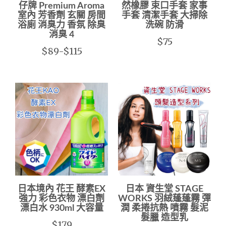
仔牌 Premium Aroma
然橡膠 束口手套 家事
室內 芳香劑 玄關 房間
手套 清潔手套 大掃除
浴廁 消臭力 香氛 除臭
洗碗 防滑
消臭 4
$75
$89-$115
日本境內 花王 酵素EX
日本 資生堂 STAGE
強力 彩色衣物 漂白劑
WORKS 羽絨蓬蓬霧 彈
漂白水 930ml 大容量
潤 柔捲抗熱 噴霧 髮泥
髮臘 造型乳
$179