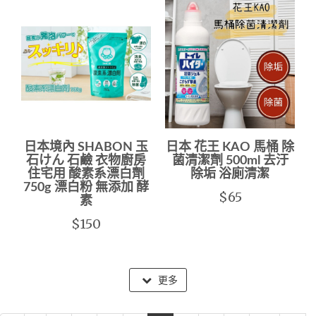
日本境內 SHABON 玉
日本 花王 KAO 馬桶 除
石けん 石鹼 衣物廚房
菌清潔劑 500ml 去汙
住宅用 酸素系漂白劑
除垢 浴廁清潔
750g 漂白粉 無添加 酵
$65
素
$150
更多