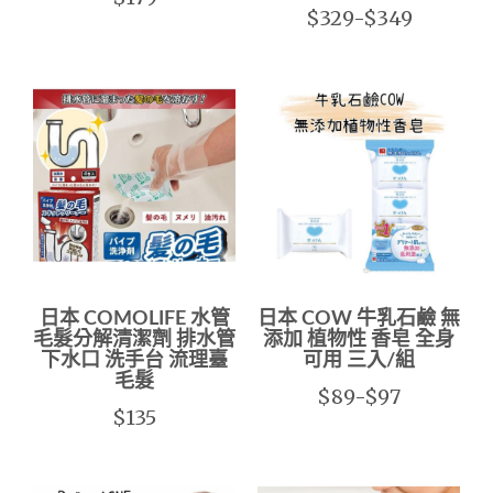
$329-$349
日本 COMOLIFE 水管
日本 COW 牛乳石鹼 無
毛髮分解清潔劑 排水管
添加 植物性 香皂 全身
下水口 洗手台 流理臺
可用 三入/組
毛髮
$89-$97
$135