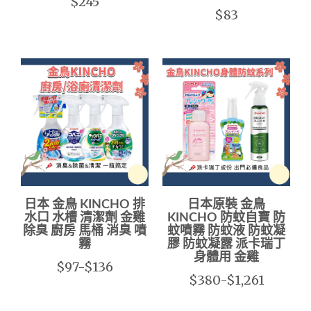
$245
$83
日本 金鳥 KINCHO 排
日本原裝 金鳥
水口 水槽 清潔劑 金雞
KINCHO 防蚊自寶 防
除臭 廚房 馬桶 消臭 噴
蚊噴霧 防蚊液 防蚊凝
霧
膠 防蚊凝露 派卡瑞丁
身體用 金雞
$97-$136
$380-$1,261