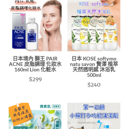
日本境內 獅王 PAIR
日本 KOSE softymo
ACNE 皮脂調理 化妝水
natu savon 贅澤 植萃
160ml Lion 化粧水
天然透明感 沐浴乳
500ml
$299
$240