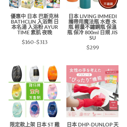
優惠中 日本 巴斯克林
日本 LIVING IMMEDI
BATHCLIN 入浴劑 日
攜帶用魔法瓶 水壺 水
本名湯 入浴粉 AYUR
瓶 輕量不鏽鋼瓶 保溫
TIME 素肌 夜晚
瓶 保冷 800ml 日規 JIS
SU
$160-$313
$299
限定款上架 日本 ST 雞
日本 DHP-DUNLOP 天