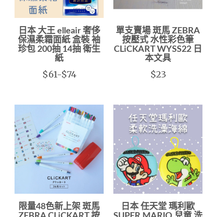
日本 大王 elleair 奢侈
單支賣場 斑馬 ZEBRA
保濕柔霜面紙 盒裝 袖
按壓式 水性彩色筆
珍包 200抽 14抽 衛生
CLiCKART WYSS22 日
紙
本文具
$61-$74
$23
限量48色新上架 斑馬
日本 任天堂 瑪利歐
ZEBRA CLiCKART 按
SUPER MARIO 兒童 洗