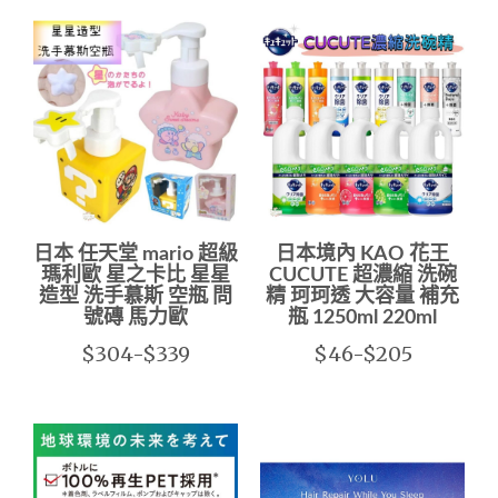
日本 任天堂 mario 超級
日本境內 KAO 花王
瑪利歐 星之卡比 星星
CUCUTE 超濃縮 洗碗
造型 洗手慕斯 空瓶 問
精 珂珂透 大容量 補充
號磚 馬力歐
瓶 1250ml 220ml
$304-$339
$46-$205