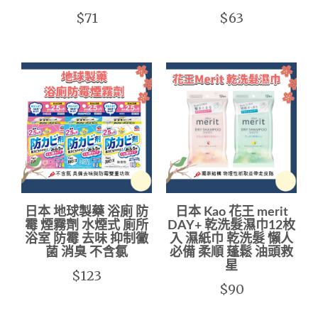
$71
$63
日本 地球製藥 浴廁 防
日本 Kao 花王 merit
霉 煙霧劑 水煙式 廁所
DAY+ 乾洗髮濕巾12枚
浴室 防霉 去味 抑制黴
入 濕紙巾 乾洗髮 懶人
菌 消臭 不含氯
必備 柔順 蓬鬆 油頭救
星
$123
$90