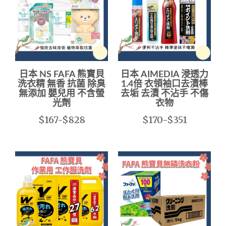
日本 NS FAFA 熊寶貝
日本 AIMEDIA 浸透力
洗衣精 無香 抗菌 除臭
1.4倍 衣領袖口去漬棒
無添加 嬰兒用 不含螢
去垢 去漬 不沾手 不傷
光劑
衣物
$167-$828
$170-$351