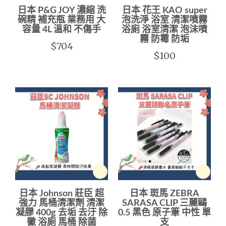
日本 P&G JOY 濃縮 洗
日本 花王 KAO super
碗精 補充瓶 業務用 大
泡洗淨 浴室 清潔噴霧
容量 4L 溫和 不傷手
浴廁 浴室清潔 泡沫噴
霧 防霉 防垢
$704
$100
日本 Johnson 莊臣 超
日本 斑馬 ZEBRA
強力 馬桶清潔劑 清潔
SARASA CLIP 三麗鷗
凝膠 400g 去垢 去汙 除
0.5 黑色 原子筆 中性 單
黴 浴廁 馬桶 除菌
支