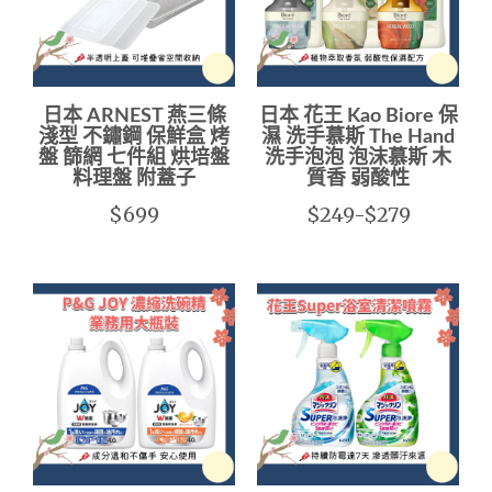
日本 ARNEST 燕三條
日本 花王 Kao Biore 保
淺型 不鏽鋼 保鮮盒 烤
濕 洗手慕斯 The Hand
盤 篩網 七件組 烘培盤
洗手泡泡 泡沫慕斯 木
料理盤 附蓋子
質香 弱酸性
$699
$249-$279