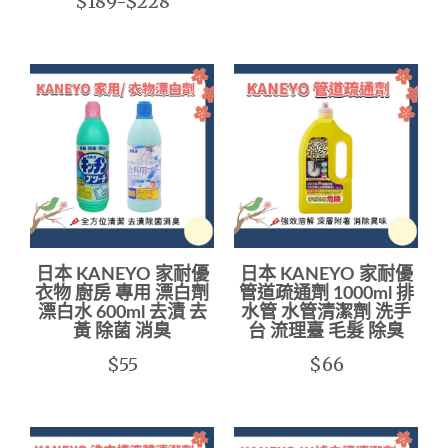
$189-$228
日本 KANEYO 家耐優
日本 KANEYO 家耐優
衣物 廚房 專用 漂白劑
管道疏通劑 1000ml 排
漂白水 600ml 去漬 去
水管 水管清潔劑 洗手
黃 除菌 消臭
台 流理臺 毛髮 除臭
$55
$66