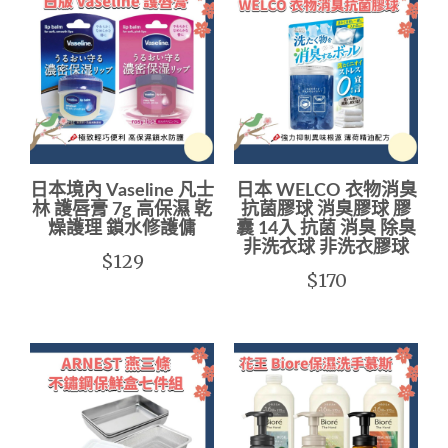
日本境內 Vaseline 凡士
日本 WELCO 衣物消臭
林 護唇膏 7g 高保濕 乾
抗菌膠球 消臭膠球 膠
燥護理 鎖水修護傭
囊 14入 抗菌 消臭 除臭
非洗衣球 非洗衣膠球
$129
$170