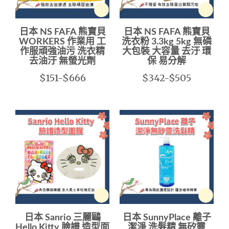
日本 NS FAFA 熊寶貝
日本 NS FAFA 熊寶貝
WORKERS 作業用 工
洗衣粉 3.3kg 5kg 無磷
作服頑強油污 洗衣精
大包裝 大容量 去汙 環
去油汙 無螢光劑
保 易分解
$151-$666
$342-$505
日本 Sanrio 三麗鷗
日本 SunnyPlace 離子
Hello Kitty 臉譜 造型面
潔淨 洗髮精 無矽靈