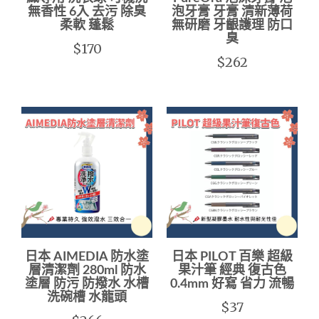
無香性 6入 去污 除臭
泡牙膏 牙膏 清新薄荷
柔軟 蓬鬆
無研磨 牙齦護理 防口
臭
$170
$262
日本 AIMEDIA 防水塗
日本 PILOT 百樂 超級
層清潔劑 280ml 防水
果汁筆 經典 復古色
塗層 防污 防撥水 水槽
0.4mm 好寫 省力 流暢
洗碗槽 水龍頭
$37