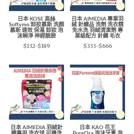
日本 KOSE 高絲
日本 AIMEDIA 專業羽
Softymo 卸妝慕斯 洗顏
絨 針織品 洗劑 洗衣精
慕斯 速效 保濕 卸妝 泡
免水洗 羽絨清潔劑 專
沫瞬淨 神經酼胺
業級配方 針織 毛衣
$132-$189
$333-$666
日本 AIMEDIA 羽絨針
日本 KAO 花王
織專用 洗衣球 可機洗
PureOra 泡沫牙膏 泡