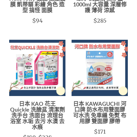
膜 凱蒂貓 彩繪 角色 造
1000ml 大容量 深層修
型 搞怪 面膜
護 薄荷 涼感
$94
$285
日本 KAO 花王
日本 KAWAGUCHI 河
Quickle 洗臉盆 清潔劑
口牌 防水布用雙面膠
洗手台 洗面台 流理台
可水洗 免車縫 免熨 布
浴室 水垢 去污 水漬 去
用膠 雙面膠 膠帶
水痕
$171