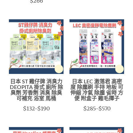
$266
日本 ST 雞仔牌 消臭力
日本 LEC 激落君 高密
DEOPITA 掛式 廁所 除
度 除塵刷 手持 地板 可
臭劑 芳香劑 消臭 除臭
伸縮 冷氣 除塵 省時 方
可補充 浴室 馬桶
便 附盒子 雞毛撢子
$132-$190
$285-$570