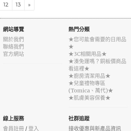
12
13
»
網站導覽
熱門分類
關於我們
★您可能會需要的日用品
聯絡我們
★
官方網站
★3C相關用品★
★湊免運嗎？銅板價商品
看這裡★
★廚房清潔用品★
★兒童禮物專區
(Tomica、萬代)★
★肌膚美容保養★
線上服務
社群追蹤
會員註冊
/
登入
接收優惠與新產品資訊