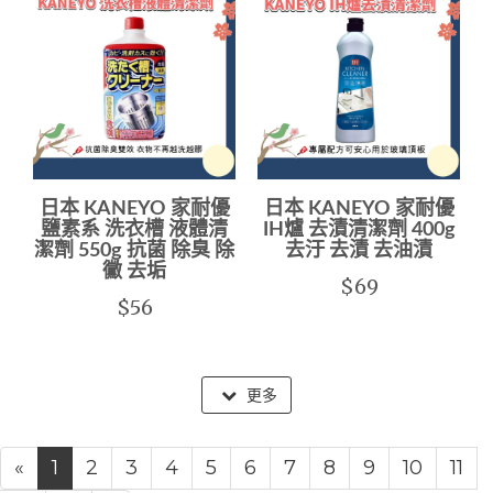
日本 KANEYO 家耐優
日本 KANEYO 家耐優
鹽素系 洗衣槽 液體清
IH爐 去漬清潔劑 400g
潔劑 550g 抗菌 除臭 除
去汙 去漬 去油漬
黴 去垢
$69
$56
更多
«
1
2
3
4
5
6
7
8
9
10
11