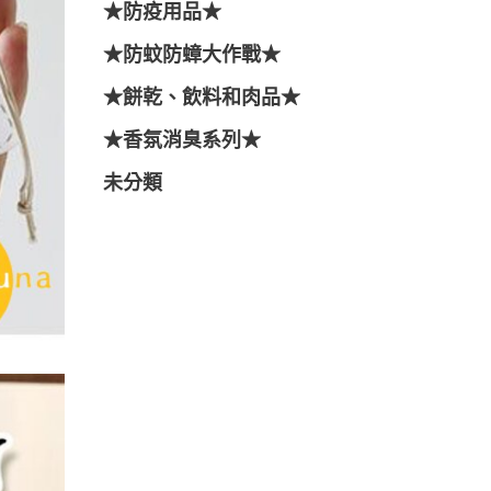
★防疫用品★
★防蚊防蟑大作戰★
★餅乾、飲料和肉品★
★香氛消臭系列★
未分類