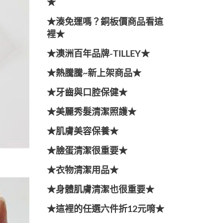
★
★湊免運嗎？銅板價商品看這
裡★
★澳洲百年品牌-TILLEY★
★熱騰騰~新上架商品★
★牙齒與口腔保健★
★美麗秀髮清潔照護★
★肌膚美容保養★
★臉蛋清潔很重要★
★衣物清潔用品★
★身體肌膚清潔也很重要★
★這裡的任選六件折12元唷★