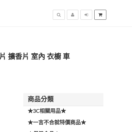
搜尋
掛片 擴香片 室內 衣櫥 車
商品分類
★3C相關用品★
★一言不合就特價商品★