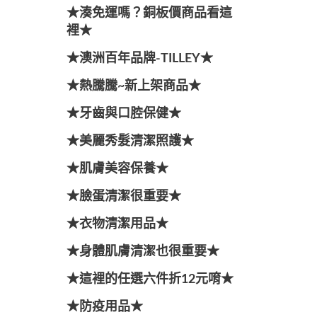
★湊免運嗎？銅板價商品看這
裡★
★澳洲百年品牌-TILLEY★
★熱騰騰~新上架商品★
★牙齒與口腔保健★
★美麗秀髮清潔照護★
★肌膚美容保養★
★臉蛋清潔很重要★
★衣物清潔用品★
★身體肌膚清潔也很重要★
★這裡的任選六件折12元唷★
★防疫用品★