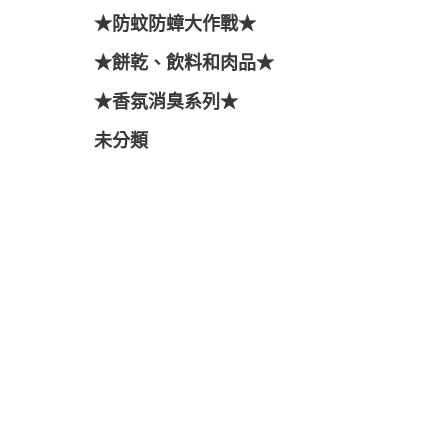
★防蚊防蟑大作戰★
★餅乾、飲料和肉品★
★香氛消臭系列★
未分類