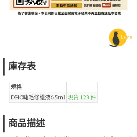
庫存表
規格
DHC睫毛修護液6.5ml
現貨 123 件
商品描述