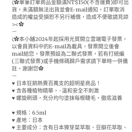
ζ✿單筆訂單商品金額滿NT$150(不含運費)即可出
貨，未滿額無法出貨並會E-mail通知，訂單取消
造成的權益受損恕不另行補償，造成不便敬請見諒
><✿
－
ζ✿本小舖2024年起採用光貿開立雲端電子發票，
以會員資料中的E-mail為載具，發票開立後會
mail給您，發票預設為二聯式發票，若有打統編
(三聯式發票)或手機條碼歸戶需求請下單時一併備
註，謝謝您✿
－
♥ 日本狂銷熱賣百萬支的超明星商品！
♥ 含各種植物精華，-溫和安全不刺激
♥ 螺旋刷頭，充分均勻塗抹每根睫毛，徹底滋養
♥ 規格：6.5ml
♥ 產地：日本
♥ 主要成分：含有日本獐芽菜萃取、豆瓣花萃取、