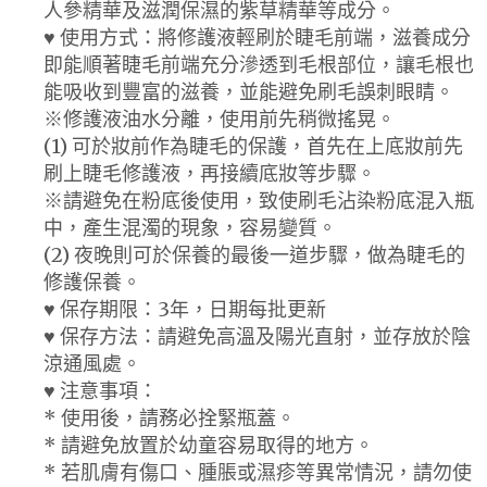
人參精華及滋潤保濕的紫草精華等成分。
♥ 使用方式：將修護液輕刷於睫毛前端，滋養成分
即能順著睫毛前端充分滲透到毛根部位，讓毛根也
能吸收到豐富的滋養，並能避免刷毛誤刺眼睛。
※修護液油水分離，使用前先稍微搖晃。
(1) 可於妝前作為睫毛的保護，首先在上底妝前先
刷上睫毛修護液，再接續底妝等步驟。
※請避免在粉底後使用，致使刷毛沾染粉底混入瓶
中，產生混濁的現象，容易變質。
(2) 夜晚則可於保養的最後一道步驟，做為睫毛的
修護保養。
♥ 保存期限：3年，日期每批更新
♥ 保存方法：請避免高溫及陽光直射，並存放於陰
涼通風處。
♥ 注意事項：
* 使用後，請務必拴緊瓶蓋。
* 請避免放置於幼童容易取得的地方。
* 若肌膚有傷口、腫脹或濕疹等異常情況，請勿使