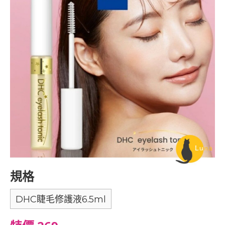
規格
DHC睫毛修護液6.5ml