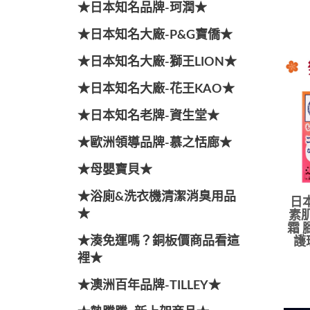
★日本知名品牌-珂潤★
★日本知名大廠-P&G寶僑★
★日本知名大廠-獅王LION★
★日本知名大廠-花王KAO★
★日本知名老牌-資生堂★
★歐洲領導品牌-慕之恬廊★
★母嬰寶貝★
★浴廁&洗衣機清潔消臭用品
日本
★
素肌
霜 
★湊免運嗎？銅板價商品看這
護
裡★
★澳洲百年品牌-TILLEY★