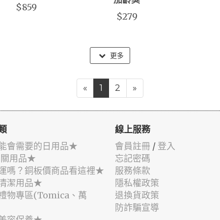
加齡臭
$859
$279
更多
«
1
2
»
類
線上服務
能會需要的日用品★
會員註冊
/
登入
相關用品★
忘記密碼
運嗎？銅板價商品看這裡★
服務條款
清潔用品★
隱私權政策
禮物專區(Tomica、萬
退換貨政策
防詐騙宣導
美容保養★