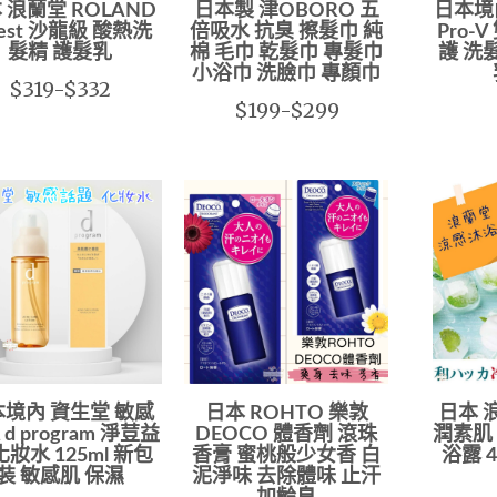
 浪蘭堂 ROLAND
日本製 津OBORO 五
日本境內
uest 沙龍級 酸熱洗
倍吸水 抗臭 擦髮巾 純
Pro
髮精 護髮乳
棉 毛巾 乾髮巾 專髮巾
護 洗
小浴巾 洗臉巾 專顏巾
$319-$332
$199-$299
境內 資生堂 敏感
日本 ROHTO 樂敦
日本 
d program 淨荳益
DEOCO 體香劑 滾珠
潤素肌
化妝水 125ml 新包
香膏 蜜桃般少女香 白
浴露 4
裝 敏感肌 保濕
泥淨味 去除體味 止汗