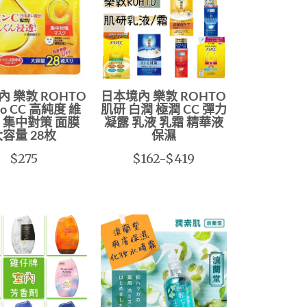
 樂敦 ROHTO
日本境內 樂敦 ROHTO
no CC 高純度 維
肌研 白潤 極潤 CC 彈力
 集中對策 面膜
凝露 乳液 乳霜 精華液
大容量 28枚
保濕
$275
$162-$419