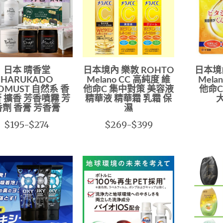
日本 晴香堂
日本境內 樂敦 ROHTO
日本境內
HARUKADO
Melano CC 高純度 維
Mela
OMUST 自然系 香
他命C 集中對策 美容液
他命C
 擴香 芳香噴霧 芳
精華液 精華霜 乳霜 保
香劑 香膏 芳香膏
濕
$195-$274
$269-$399