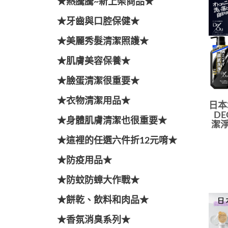
★熱騰騰~新上架商品★
★牙齒與口腔保健★
★美麗秀髮清潔照護★
★肌膚美容保養★
★臉蛋清潔很重要★
★衣物清潔用品★
日本
D
★身體肌膚清潔也很重要★
潔淨
★這裡的任選六件折12元唷★
★防疫用品★
★防蚊防蟑大作戰★
★餅乾、飲料和肉品★
★香氛消臭系列★