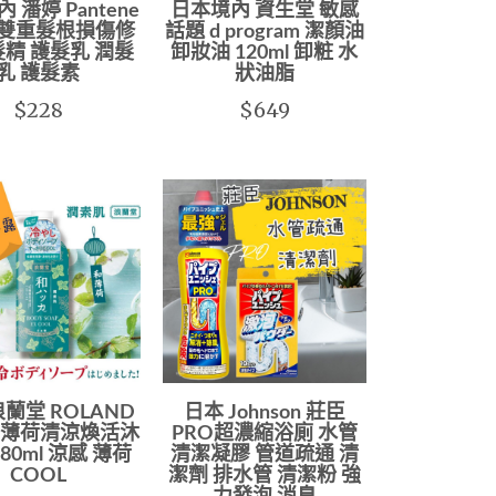
 潘婷 Pantene
日本境內 資生堂 敏感
-V 雙重髮根損傷修
話題 d program 潔顏油
髮精 護髮乳 潤髮
卸妝油 120ml 卸粧 水
乳 護髮素
狀油脂
$228
$649
浪蘭堂 ROLAND
日本 Johnson 莊臣
 薄荷清涼煥活沐
PRO超濃縮浴廁 水管
80ml 涼感 薄荷
清潔凝膠 管道疏通 清
COOL
潔劑 排水管 清潔粉 強