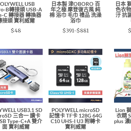
OLYWELL USB
日本製 津OBORO 百
日本 獅
ro-B轉接頭 USB-A
年之極 摩登復古風 純
色衣物
pe-C 轉接器 轉換器
棉 浴巾 毛巾 禮品 洗澡
汙 抗
轉接頭 寶利威爾
浴巾
$48
$391-$881
$
YWELL USB3.1 SD
POLYWELL microSD
Lion
croSD 三合一 讀卡
記憶卡 TF卡 128G 64G
衣精 S
SB Type-C+A 雙介
C10 UHS-I U3 附轉卡
plus
面 寶利威爾
寶利威爾