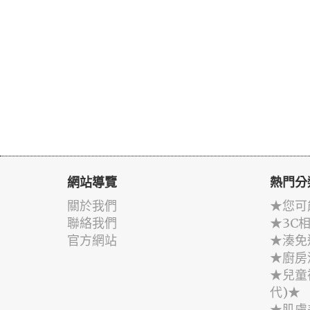
網站導覽
熱門分
關於我們
★您可
聯絡我們
★3C
官方網站
★湊免
★廚房
★兒童
代)★
★肌膚