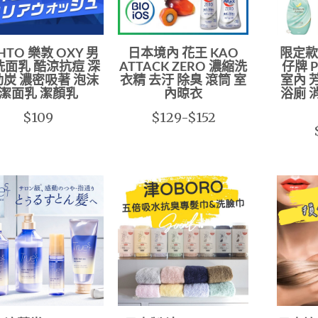
HTO 樂敦 OXY 男
日本境內 花王 KAO
限定款
洗面乳 酷涼抗痘 深
ATTACK ZERO 濃縮洗
仔牌 P
炭 濃密吸著 泡沫
衣精 去汙 除臭 滾筒 室
室內 
潔面乳 潔顏乳
內晾衣
浴廁 
$109
$129-$152