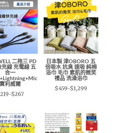
WELL 二拖三 PD
日本製 津OBORO 五
快充線 充電線 五
倍吸水 抗臭 速吸 純棉
合一
浴巾 毛巾 素肌的微笑
Lightning+Micro
禮品 洗澡浴巾
寶利威爾
$459-$1,299
219-$267