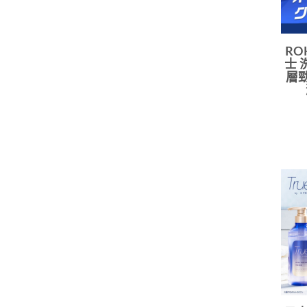
RO
士 
層勁