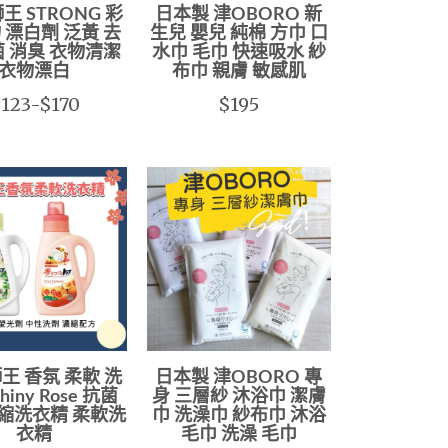
王 STRONG 彩
日本製 津OBORO 新
 漂白劑 泛黃 去
生兒 嬰兒 純棉 方巾 口
菌 消臭 衣物清潔
水巾 毛巾 快速吸水 紗
衣物漂白
布巾 親膚 敏感肌
123-$170
$195
 獅王 香氛 柔軟 洗
日本製 津OBORO 專
hiny Rose 抗菌
身 三層紗 沐浴巾 潔膚
 濃縮洗衣精 柔軟洗
巾 洗澡巾 紗布巾 沐浴
衣精
毛巾 洗澡 毛巾