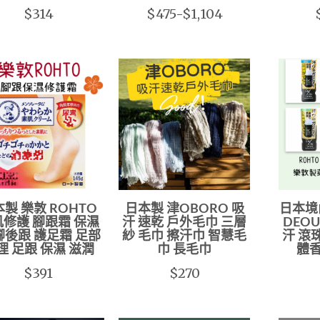
$314
$475-$1,104
製 樂敦 ROHTO
日本製 津OBORO 吸
日本境內
修護 腳跟霜 保濕
汗 速乾 戶外毛巾 三層
DEO
腳後跟 護足霜 足部
紗 毛巾 擦汗巾 智慧毛
汗 滾
理 足跟 保濕 滋潤
巾 長毛巾
體香
$391
$270