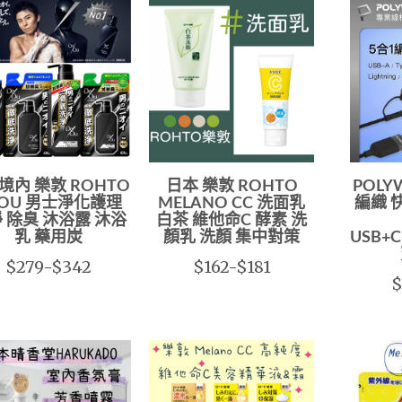
境內 樂敦 ROHTO
日本 樂敦 ROHTO
POLY
EOU 男士淨化護理
MELANO CC 洗面乳
編織 
 除臭 沐浴露 沐浴
白茶 維他命C 酵素 洗
乳 藥用炭
顏乳 洗顏 集中對策
USB+C+
$279-$342
$162-$181
$