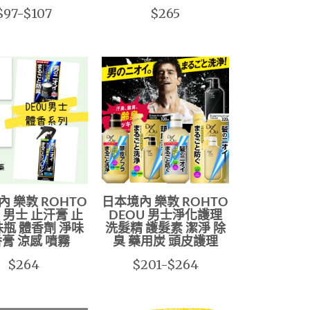
$97-$107
$265
 樂敦 ROHTO
日本境內 樂敦 ROHTO
U 男士 止汗膏 止
DEOU 男士淨化護理
珠瓶 體香劑 淨味
洗髮精 護髮素 潔淨 除
膏 涼感 噴霧
臭 藥用炭 頭皮護理
$264
$201-$264