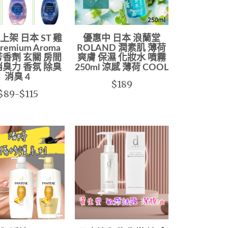
上架 日本 ST 雞
優惠中 日本 浪蘭堂
remium Aroma
ROLAND 潤素肌 薄荷
芳香劑 玄關 房間
爽膚 保濕 化妝水 噴霧
消臭力 香氛 除臭
250ml 涼感 薄荷 COOL
消臭 4
$189
$89-$115