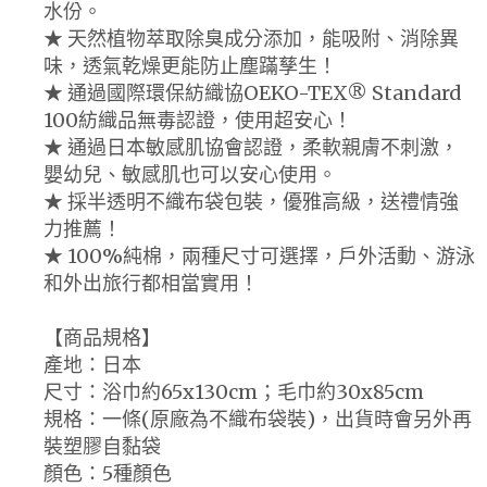
水份。
★ 天然植物萃取除臭成分添加，能吸附、消除異
味，透氣乾燥更能防止塵蹣孳生！
★ 通過國際環保紡織協OEKO-TEX® Standard
100紡織品無毒認證，使用超安心！
★ 通過日本敏感肌協會認證，柔軟親膚不刺激，
嬰幼兒、敏感肌也可以安心使用。
★ 採半透明不織布袋包裝，優雅高級，送禮情強
力推薦！
★ 100%純棉，兩種尺寸可選擇，戶外活動、游泳
和外出旅行都相當實用！
【商品規格】
產地：日本
尺寸：浴巾約65x130cm；毛巾約30x85cm
規格：一條(原廠為不織布袋裝)，出貨時會另外再
裝塑膠自黏袋
顏色：5種顏色