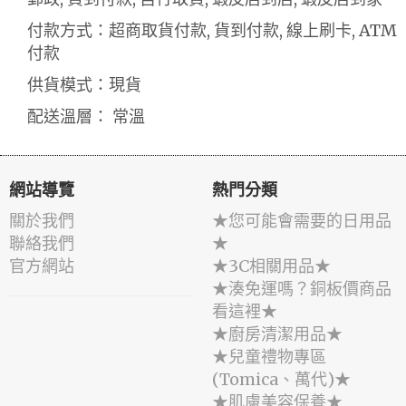
付款方式：超商取貨付款, 貨到付款, 線上刷卡, ATM
付款
供貨模式：現貨
配送溫層： 常溫
網站導覽
熱門分類
關於我們
★您可能會需要的日用品
聯絡我們
★
官方網站
★3C相關用品★
★湊免運嗎？銅板價商品
看這裡★
★廚房清潔用品★
★兒童禮物專區
(Tomica、萬代)★
★肌膚美容保養★