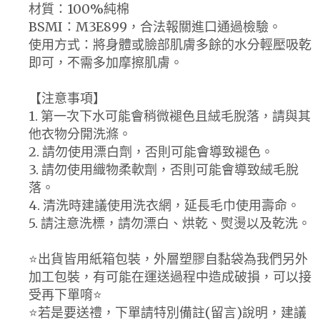
材質：100%純棉
BSMI：M3E899，合法報關進口通過檢驗。
使用方式：將身體或臉部肌膚多餘的水分輕壓吸乾
即可，不需多加摩擦肌膚。
【注意事項】
1. 第一次下水可能會稍微褪色且絨毛脫落，請與其
他衣物分開洗滌。
2. 請勿使用漂白劑，否則可能會導致褪色。
3. 請勿使用織物柔軟劑，否則可能會導致絨毛脫
落。
4. 清洗時建議使用洗衣網，延長毛巾使用壽命。
5. 請注意洗標，請勿漂白、烘乾、熨燙以及乾洗。
⭐️出貨皆用紙箱包裝，外層塑膠自黏袋為我們另外
加工包裝，有可能在運送過程中造成破損，可以接
受再下單唷⭐️
⭐️若是要送禮，下單請特別備註(留言)說明，建議