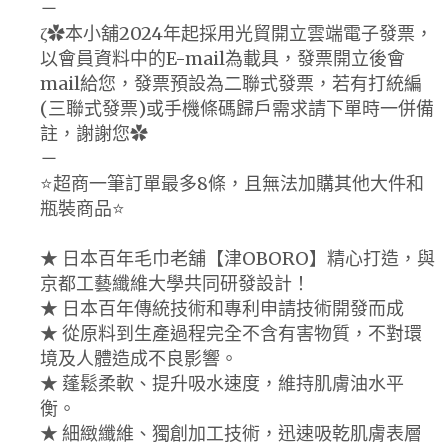
－
ζ✿本小舖2024年起採用光貿開立雲端電子發票，
以會員資料中的E-mail為載具，發票開立後會
mail給您，發票預設為二聯式發票，若有打統編
(三聯式發票)或手機條碼歸戶需求請下單時一併備
註，謝謝您✿
－
⭐️超商一筆訂單最多8條，且無法加購其他大件和
瓶裝商品⭐️
★ 日本百年毛巾老舖【津OBORO】精心打造，與
京都工藝纖維大學共同研發設計！
★ 日本百年傳統技術和專利申請技術開發而成
★ 從原料到生產過程完全不含有害物質，不對環
境及人體造成不良影響。
★ 蓬鬆柔軟、提升吸水速度，維持肌膚油水平
衡。
★ 細緻纖維、獨創加工技術，迅速吸乾肌膚表層