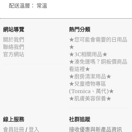
配送溫層： 常溫
網站導覽
熱門分類
關於我們
★您可能會需要的日用品
聯絡我們
★
官方網站
★3C相關用品★
★湊免運嗎？銅板價商品
看這裡★
★廚房清潔用品★
★兒童禮物專區
(Tomica、萬代)★
★肌膚美容保養★
線上服務
社群追蹤
會員註冊
/
登入
接收優惠與新產品資訊