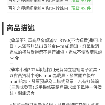
百年之極超細纖維♥毛巾-薄灰色
現貨 96 件
百年之極超細纖維♥毛巾-珍珠白
現貨 98 件
商品描述
ζ✿單筆訂單商品金額滿NT$150(不含運費)即可出
貨，未滿額無法出貨並會E-mail通知，訂單取消
造成的權益受損恕不另行補償，造成不便敬請見諒
><✿
－
ζ✿本小舖2024年起採用光貿開立雲端電子發票，
以會員資料中的E-mail為載具，發票開立後會
mail給您，發票預設為二聯式發票，若有打統編
(三聯式發票)或手機條碼歸戶需求請下單時一併備
註，謝謝您✿
－
⭐️超商一筆訂單最多8條，且無法加購其他大件和