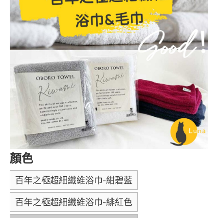
顏色
百年之極超細纖維浴巾-紺碧藍
百年之極超細纖維浴巾-緋紅色