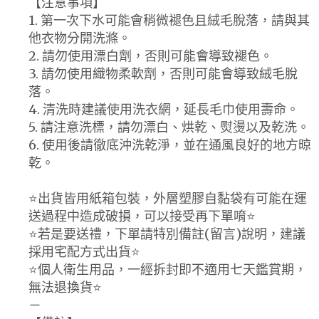
【注意事項】
1. 第一次下水可能會稍微褪色且絨毛脫落，請與其
他衣物分開洗滌。
2. 請勿使用漂白劑，否則可能會導致褪色。
3. 請勿使用織物柔軟劑，否則可能會導致絨毛脫
落。
4. 清洗時建議使用洗衣網，延長毛巾使用壽命。
5. 請注意洗標，請勿漂白、烘乾、熨燙以及乾洗。
6. 使用後請徹底沖洗乾淨，並在通風良好的地方晾
乾。
⭐️出貨皆用紙箱包裝，外層塑膠自黏袋有可能在運
送過程中造成破損，可以接受再下單唷⭐️
⭐️若是要送禮，下單請特別備註(留言)說明，建議
採用宅配方式出貨⭐️
⭐️個人衛生用品，一經拆封即不適用七天鑑賞期，
無法退換貨⭐️
－