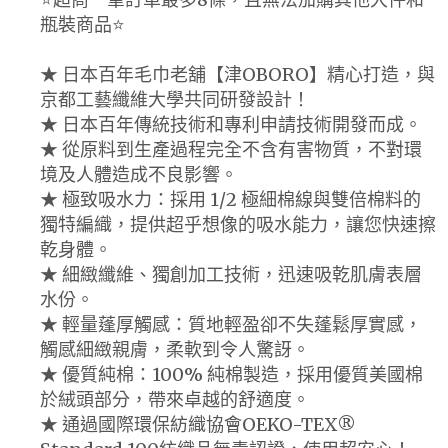
瓶裝商品⭐️
★ 日本百年毛巾老舖【津OBORO】精心打造，與
京都工藝纖維大學共同研發設計！
★ 日本百年傳統技術和專利申請技術開發而成。
★ 從原料到生產過程完全不含有害物質，不對環
境及人體造成不良影響。
★ 極致吸水力：採用 1/2 極細棉線與雙倍棉料的
獨特編織，提供超乎想像的吸水能力，讓您快速擦
乾身體。
★ 細緻纖維、獨創加工技術，迅速吸乾肌膚表層
水份。
★ 輕量蓬厚觸感：質地輕盈卻不失蓬鬆厚實感，
觸感細緻親膚，柔軟到令人驚訝。
★ 優質純棉：100% 純棉製造，採用優質美國棉
於絨頭部分，帶來卓越的舒適度。
★ 通過國際環保紡織協會OEKO-TEX®