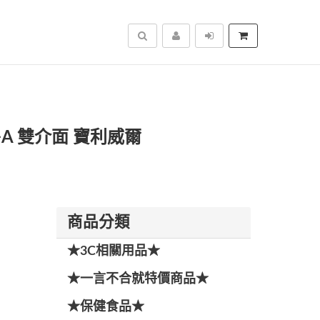
搜尋
e-C+A 雙介面 寶利威爾
商品分類
★3C相關用品★
★一言不合就特價商品★
★保健食品★