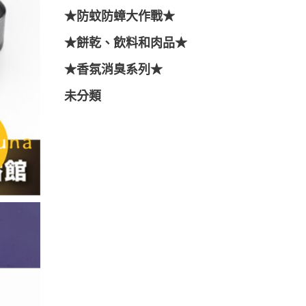
★防蚊防蟑大作戰★
★餅乾、飲料和肉品★
★香氛消臭系列★
未分類