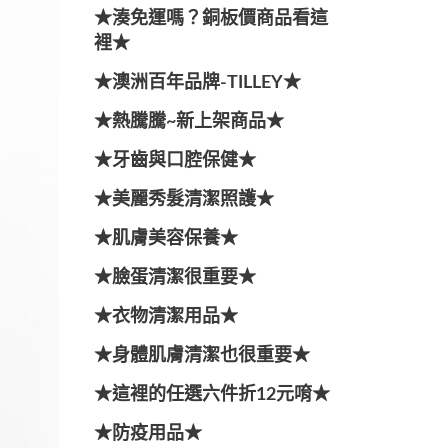
★湊免運嗎？銅板價商品看這
裡★
★澳洲百年品牌-TILLEY★
★熱騰騰~新上架商品★
★牙齒與口腔保健★
★美麗秀髮清潔照護★
★肌膚美容保養★
★臉蛋清潔很重要★
★衣物清潔用品★
★身體肌膚清潔也很重要★
★這裡的任選六件折12元唷★
★防疫用品★