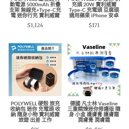
動電源 5000mAh 折疊
充頭 20W 寶利威爾
支架 無線充+Type-C充
Type-C 充電頭 豆腐頭
電 迷你行充 寶利威爾
適用蘋果 iPhone 安卓
$1,124
$171
POLYWELL 硬殼 旅充
德國 凡士林 Vaseline
收納包 迷你 充電頭 收
三重精煉迷你修護版 隨
納 隨身小物 寶利威爾
身 小盒 護膚膏 護膚霜
旅遊 出差 工作
潤膚膏 潤膚霜