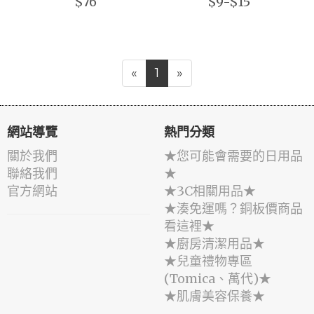
$76
$9-$15
«
1
»
網站導覽
熱門分類
關於我們
★您可能會需要的日用品
聯絡我們
★
官方網站
★3C相關用品★
★湊免運嗎？銅板價商品
看這裡★
★廚房清潔用品★
★兒童禮物專區
(Tomica、萬代)★
★肌膚美容保養★