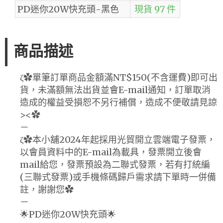
PD迷你20W快充頭-黑色
現貨 97 件
商品描述
ζ✿單筆訂單商品金額滿NT$150(不含運費)即可出
貨，未滿額無法出貨並會E-mail通知，訂單取消
造成的權益受損恕不另行補償，造成不便敬請見諒
><✿
－
ζ✿本小舖2024年起採用光貿開立雲端電子發票，
以會員資料中的E-mail為載具，發票開立後會
mail給您，發票預設為二聯式發票，若有打統編
(三聯式發票)或手機條碼歸戶需求請下單時一併備
註，謝謝您✿
－
🌟PD迷你20W快充頭🌟