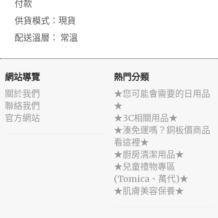
付款
供貨模式：現貨
配送溫層： 常溫
網站導覽
熱門分類
關於我們
★您可能會需要的日用品
聯絡我們
★
官方網站
★3C相關用品★
★湊免運嗎？銅板價商品
看這裡★
★廚房清潔用品★
★兒童禮物專區
(Tomica、萬代)★
★肌膚美容保養★