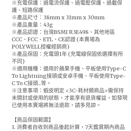
※充電保護：過電流保護、過電壓保護、過載保
護、短路保護
※產品尺寸：38mm x 31mm x 30mm
※產品重量：43g
※產品認證：台灣BSMI R3E498、其他地區
CCC、FCC、ETL、CE認證 (本賣場為
POLYWELL授權經銷商)
※產品保固：充電頭1年 (充電線保固依選擇有所
不同)
※適用機種：適用於蘋果手機、平板使用Type-C
To Lightning接頭或安卓手機、平板使用Type-
C To C接頭...等。
※注意事項：蝦皮明定 <3C-耗材類商品>需保持
未開封或使用的狀態，才能享有退貨權益，如發現
已使用本賣場將無法退款，請多見諒。
【商品保固範圍】
1. 消費者自收到商品後起計算，7天鑑賞期內商品