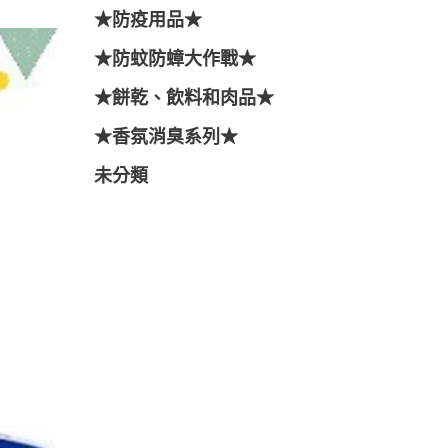
★防疫用品★
★防蚊防蟑大作戰★
★餅乾、飲料和肉品★
★香氛消臭系列★
未分類