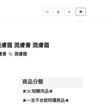
搜尋
 護膚霜 潤膚膏 潤膚霜
膚膏
潤膚霜
商品分類
★3C相關用品★
★一言不合就特價商品★