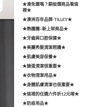
★湊免運嗎？銅板價商品看這
裡★
★澳洲百年品牌-TILLEY★
★熱騰騰~新上架商品★
★牙齒與口腔保健★
★美麗秀髮清潔照護★
★肌膚美容保養★
★臉蛋清潔很重要★
★衣物清潔用品★
★身體肌膚清潔也很重要★
★這裡的任選六件折12元唷★
★防疫用品★