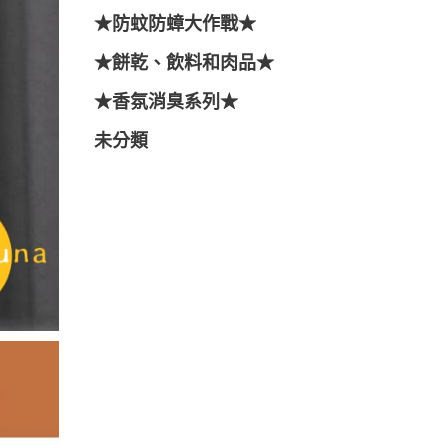
★防蚊防蟑大作戰★
★餅乾、飲料和肉品★
★香氛消臭系列★
未分類