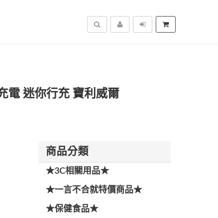
搜尋
-C充電 迷你行充 寶利威爾
商品分類
★3C相關用品★
★一言不合就特價商品★
★保健食品★