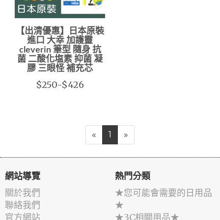
【出清優惠】日本原裝
進口 大幸 加護靈
cleverin 筆型 隨身 抗
菌 二酸化塩素 抑菌 凝
膠 三眼怪 補充芯
$250-$426
«
1
»
網站導覽
熱門分類
關於我們
★您可能會需要的日用品
聯絡我們
★
官方網站
★3C相關用品★