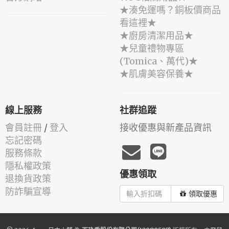
★湊免運嗎？銅板價商品
看這裡★
★廚房清潔用品★
★兒童禮物專區
(Tomica、萬代)★
★肌膚美容保養★
線上服務
社群追蹤
會員註冊
/
登入
接收優惠與新產品資訊
忘記密碼
服務條款
隱私權政策
優惠領取
退換貨政策
防詐騙宣導
領取優惠