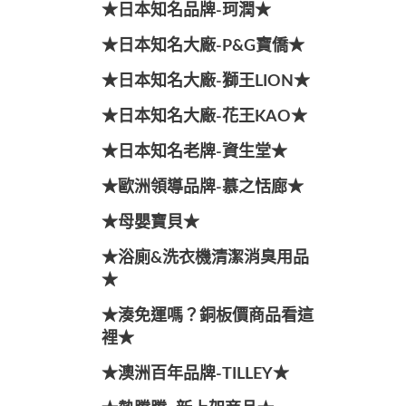
★日本知名品牌-珂潤★
★日本知名大廠-P&G寶僑★
★日本知名大廠-獅王LION★
★日本知名大廠-花王KAO★
★日本知名老牌-資生堂★
★歐洲領導品牌-慕之恬廊★
★母嬰寶貝★
★浴廁&洗衣機清潔消臭用品
★
★湊免運嗎？銅板價商品看這
裡★
★澳洲百年品牌-TILLEY★