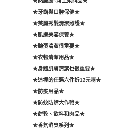
★熱騰騰~新上架商品★
★牙齒與口腔保健★
★美麗秀髮清潔照護★
★肌膚美容保養★
★臉蛋清潔很重要★
★衣物清潔用品★
★身體肌膚清潔也很重要★
★這裡的任選六件折12元唷★
★防疫用品★
★防蚊防蟑大作戰★
★餅乾、飲料和肉品★
★香氛消臭系列★