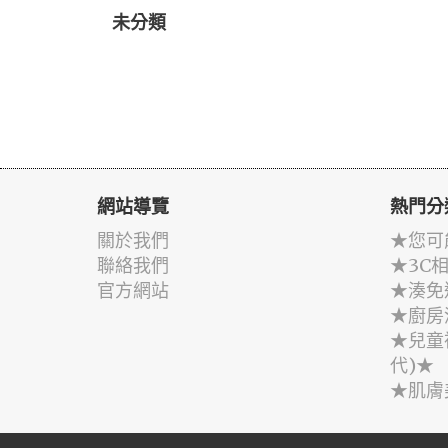
未分類
網站導覽
熱門分
關於我們
★您可
聯絡我們
★3C
官方網站
★湊免
★廚房
★兒童
代)★
★肌膚