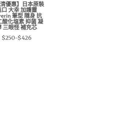
清優惠】日本原裝
進口 大幸 加護靈
everin 筆型 隨身 抗
二酸化塩素 抑菌 凝
膠 三眼怪 補充芯
$250-$426