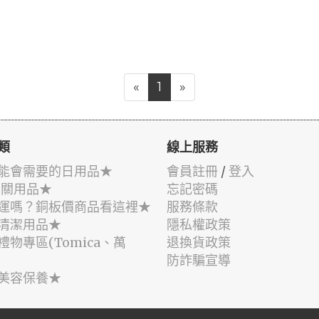
«
1
»
類
線上服務
能會需要的日用品★
會員註冊
/
登入
相關用品★
忘記密碼
運嗎？銅板價商品看這裡★
服務條款
清潔用品★
隱私權政策
禮物專區(Tomica、萬
退換貨政策
防詐騙宣導
美容保養★