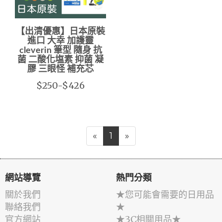
【出清優惠】日本原裝
進口 大幸 加護靈
cleverin 筆型 隨身 抗
菌 二酸化塩素 抑菌 凝
膠 三眼怪 補充芯
$250-$426
«
1
»
網站導覽
熱門分類
關於我們
★您可能會需要的日用品
聯絡我們
★
官方網站
★3C相關用品★