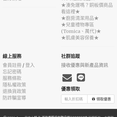
★湊免運嗎？銅板價商品
看這裡★
★廚房清潔用品★
★兒童禮物專區
(Tomica、萬代)★
★肌膚美容保養★
線上服務
社群追蹤
會員註冊
/
登入
接收優惠與新產品資訊
忘記密碼
服務條款
隱私權政策
優惠領取
退換貨政策
防詐騙宣導
領取優惠