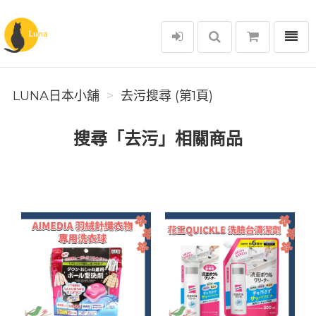
選單
Luna日本小舖
LUNA日本小舖
去污搜尋 (第1頁)
搜尋「去污」相關商品