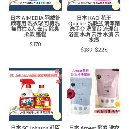
日本 AIMEDIA 羽絨針
日本 KAO 花王
織專用 洗衣球 可機洗
Quickle 洗臉盆 清潔劑
無香性 6入 去污 除臭
洗手台 洗面台 流理台
柔軟 蓬鬆
浴室 水垢 去污 水漬 去
水痕
$170
$189-$228
日本 SC Johnson 莊臣
日本 Arnest 酵素 洗衣