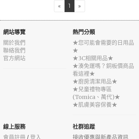
«
1
»
網站導覽
熱門分類
關於我們
★您可能會需要的日用品
聯絡我們
★
官方網站
★3C相關用品★
★湊免運嗎？銅板價商品
看這裡★
★廚房清潔用品★
★兒童禮物專區
(Tomica、萬代)★
★肌膚美容保養★
線上服務
社群追蹤
會員註冊
/
登入
接收優惠與新產品資訊