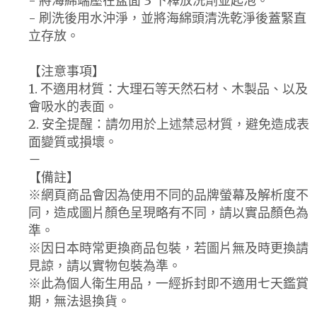
- 將海綿端壓在盆面 3 下釋放洗劑並起泡。
- 刷洗後用水沖淨，並將海綿頭清洗乾淨後蓋緊直
立存放。
【注意事項】
1. 不適用材質：大理石等天然石材、木製品、以及
會吸水的表面。
2. 安全提醒：請勿用於上述禁忌材質，避免造成表
面變質或損壞。
－
【備註】
※網頁商品會因為使用不同的品牌螢幕及解析度不
同，造成圖片顏色呈現略有不同，請以實品顏色為
準。
※因日本時常更換商品包裝，若圖片無及時更換請
見諒，請以實物包裝為準。
※此為個人衛生用品，一經拆封即不適用七天鑑賞
期，無法退換貨。