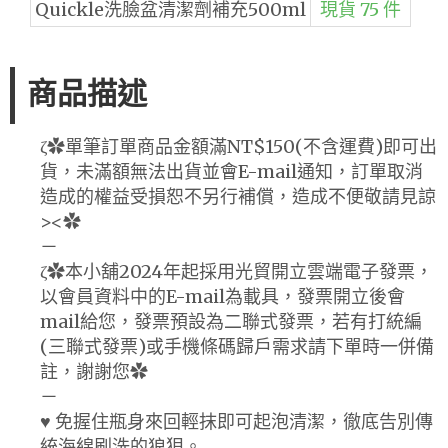
Quickle洗臉盆清潔劑補充500ml
現貨 75 件
商品描述
ζ✿單筆訂單商品金額滿NT$150(不含運費)即可出
貨，未滿額無法出貨並會E-mail通知，訂單取消
造成的權益受損恕不另行補償，造成不便敬請見諒
><✿
－
ζ✿本小舖2024年起採用光貿開立雲端電子發票，
以會員資料中的E-mail為載具，發票開立後會
mail給您，發票預設為二聯式發票，若有打統編
(三聯式發票)或手機條碼歸戶需求請下單時一併備
註，謝謝您✿
－
♥ 免握住瓶身來回輕抹即可起泡清潔，徹底告別傳
統海綿刷洗的狼狽。