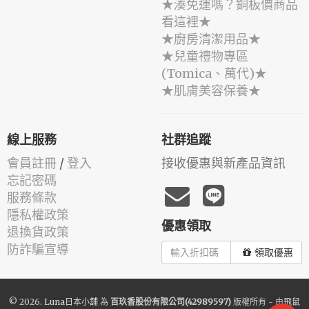
★湊免運嗎？銅板價商品
看這裡★
★廚房清潔用品★
★兒童禮物專區
(Tomica、萬代)★
★肌膚美容保養★
線上服務
社群追蹤
會員註冊
/
登入
接收優惠與新產品資訊
忘記密碼
服務條款
隱私權政策
優惠領取
退換貨政策
防詐騙宣導
領取優惠
© 2026.
Luna日本小舖
為
百玖香股份有限公司(42989597)
版權所有 - 由
飛鼠