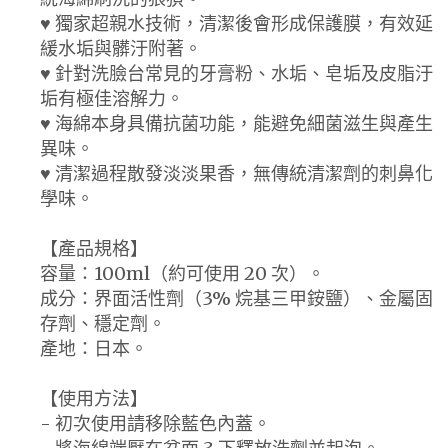
♥ 獨家超親水技術，清潔後會形成保護膜，有效延
緩水垢與髒汙附著。
♥ 針對洗臉台常見的牙膏粉、水垢、皂垢及皮脂汙
垢有極佳溶解力。
♥ 海綿本身具備抗菌功能，能避免細菌滋生與產生
異味。
♥ 清潔過程散發淡淡果香，無傳統清潔劑的刺鼻化
學味。
【產品規格】
容量：100ml（約可使用 20 次）。
成分：界面活性劑（3% 烷基三甲銨鹽）、金屬固
存劑、穩定劑。
產地：日本。
【使用方法】
- 初次使用請移除藍色內蓋。