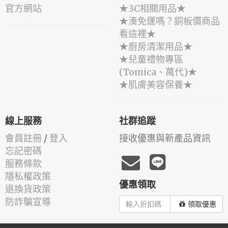
官方網站
★3C相關用品★
★湊免運嗎？銅板價商品
看這裡★
★廚房清潔用品★
★兒童禮物專區
(Tomica、萬代)★
★肌膚美容保養★
線上服務
社群追蹤
會員註冊
/
登入
接收優惠與新產品資訊
忘記密碼
服務條款
隱私權政策
優惠領取
退換貨政策
防詐騙宣導
領取優惠