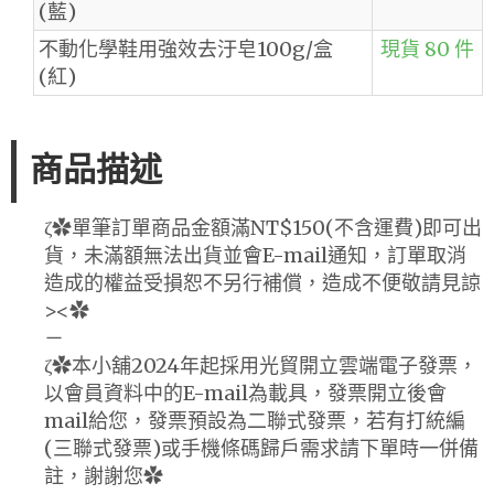
(藍)
不動化學鞋用強效去汙皂100g/盒
現貨 80 件
(紅)
商品描述
ζ✿單筆訂單商品金額滿NT$150(不含運費)即可出
貨，未滿額無法出貨並會E-mail通知，訂單取消
造成的權益受損恕不另行補償，造成不便敬請見諒
><✿
－
ζ✿本小舖2024年起採用光貿開立雲端電子發票，
以會員資料中的E-mail為載具，發票開立後會
mail給您，發票預設為二聯式發票，若有打統編
(三聯式發票)或手機條碼歸戶需求請下單時一併備
註，謝謝您✿