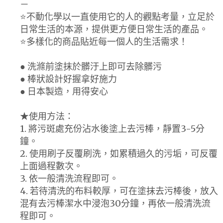
－
⭐️不動化學以一直使用它的人的觀點考量，立足於
日常生活的本源，提供更方便日常生活的產品。
⭐️多樣化的商品貼近每一個人的生活需求！
● 洗滌前塗抹於髒汙上即可去除髒污
● 棒狀設計好握拿好施力
● 日本製造，用得安心
★使用方法：
1. 將污斑處充份沾水後塗上去污棒，靜置3-5分
鐘。
2. 使用刷子反覆刷洗，如累積過久的污垢，可反覆
上面過程數次。
3. 依一般清洗流程即可。
4. 若待清洗的布料較厚，可在塗抹去污棒後，放入
混有去污棒潔水中浸泡30分鐘，再依一般清洗流
程即可。