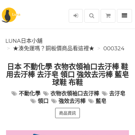
選單
Luna日本小舖
LUNA日本小舖
★湊免運嗎？銅板價商品看這裡★
000324
日本 不動化學 衣物衣領袖口去汙棒 鞋
用去汙棒 去汙皂 領口 強效去污棒 藍皂
球鞋 布鞋
不動化學
衣物衣領袖口去汙棒
去汙皂
領口
強效去污棒
藍皂
商品資訊