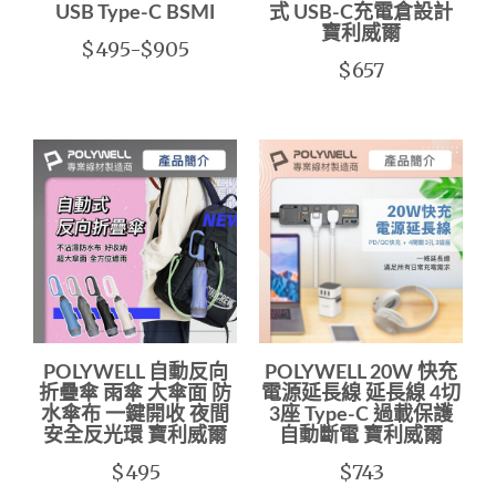
USB Type-C BSMI
式 USB-C充電倉設計
寶利威爾
$495-$905
$657
POLYWELL 自動反向
POLYWELL 20W 快充
折疊傘 雨傘 大傘面 防
電源延長線 延長線 4切
水傘布 一鍵開收 夜間
3座 Type-C 過載保護
安全反光環 寶利威爾
自動斷電 寶利威爾
$495
$743