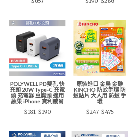
$657
$190-$286
POLYWELL PD雙孔 快
原裝進口 金鳥 金雞
充頭 20W Type-C 充電
KINCHO 防蚊手環 防
頭 充電器 豆腐頭 適用
蚊貼片 大人用 防蚊 手
蘋果 iPhone 寶利威爾
環
$181-$190
$247-$475