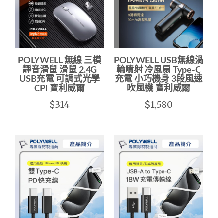
POLYWELL 無線 三模
POLYWELL USB無線渦
靜音滑鼠 滑鼠 2.4G
輪噴射 冷風扇 Type-C
USB充電 可調式光學
充電 小巧機身 3段風速
CPI 寶利威爾
吹風機 寶利威爾
$314
$1,580