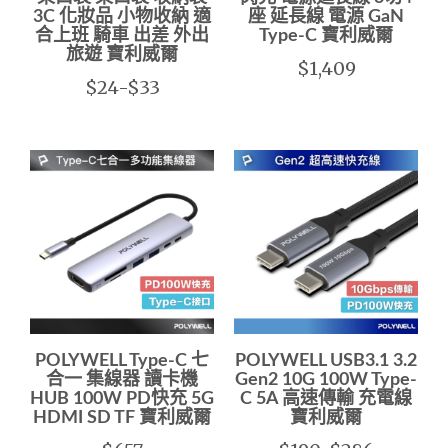
3C 化妝品 小物收納 適
座 延長線 電源 GaN
合上班 騎車 出差 外出
Type-C 寶利威爾
旅遊 寶利威爾
$1,409
$24-$33
POLYWELL Type-C 七
POLYWELL USB3.1 3.2
合一 集線器 讀卡機
Gen2 10G 100W Type-
HUB 100W PD快充 5G
C 5A 高速傳輸 充電線
HDMI SD TF 寶利威爾
寶利威爾