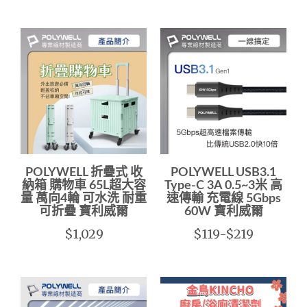
POLYWELL 折疊式 收
POLYWELL USB3.1
納箱 購物車 65L超大容
Type-C 3A 0.5~3米 高
量 萬向4輪 可水洗 耐重
速傳輸 充電線 5Gbps
可折疊 寶利威爾
60W 寶利威爾
$1,029
$119-$219