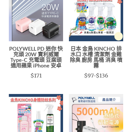
POLYWELL PD 迷你 快
日本 金鳥 KINCHO 排
充頭 20W 寶利威爾
水口 水槽 清潔劑 金雞
Type-C 充電頭 豆腐頭
除臭 廚房 馬桶 消臭 噴
適用蘋果 iPhone 安卓
霧
$171
$97-$136