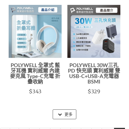
POLYWELL 全罩式 藍
POLYWELL 30W三孔
牙耳機 寶利威爾 內建
PD 快充頭 寶利威爾 雙
麥克風 Type-C充電 折
USB-C+USB-A充電器
疊收納
BSMI
$343
$329
更多