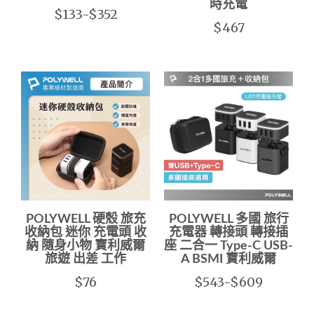
時充電
$133-$352
$467
POLYWELL 硬殼 旅充
POLYWELL 多國 旅行
收納包 迷你 充電頭 收
充電器 轉接頭 轉接插
納 隨身小物 寶利威爾
座 二合一 Type-C USB-
旅遊 出差 工作
A BSMI 寶利威爾
$76
$543-$609