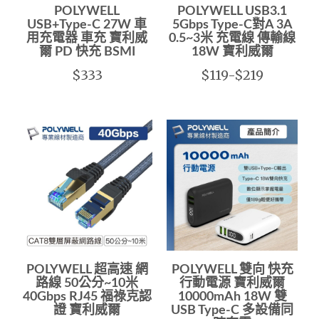
POLYWELL
POLYWELL USB3.1
USB+Type-C 27W 車
5Gbps Type-C對A 3A
用充電器 車充 寶利威
0.5~3米 充電線 傳輸線
爾 PD 快充 BSMI
18W 寶利威爾
$333
$119-$219
POLYWELL 超高速 網
POLYWELL 雙向 快充
路線 50公分~10米
行動電源 寶利威爾
40Gbps RJ45 福祿克認
10000mAh 18W 雙
證 寶利威爾
USB Type-C 多設備同