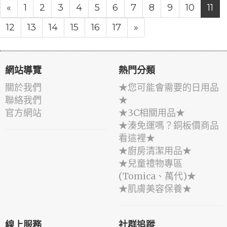
«
1
2
3
4
5
6
7
8
9
10
11
12
13
14
15
16
17
»
網站導覽
熱門分類
關於我們
★您可能會需要的日用品
聯絡我們
★
官方網站
★3C相關用品★
★湊免運嗎？銅板價商品
看這裡★
★廚房清潔用品★
★兒童禮物專區
(Tomica、萬代)★
★肌膚美容保養★
線上服務
社群追蹤