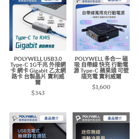
POLYWELL USB3.0
POLYWELL 多合一 磁
Type-C 1G千兆 外接網
吸 自帶線 快充 行動電
卡 網卡 Gigabit 乙太網
源 Type-C 蘋果頭 可壁
路卡 台製晶片 寶利威
插充電 寶利威爾
爾
$1,600
$343