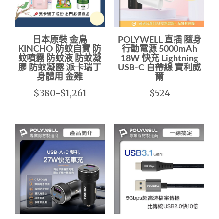
日本原裝 金鳥
POLYWELL 直插 隨身
KINCHO 防蚊自寶 防
行動電源 5000mAh
蚊噴霧 防蚊液 防蚊凝
18W 快充 Lightning
膠 防蚊凝露 派卡瑞丁
USB-C 自帶線 寶利威
身體用 金雞
爾
$380-$1,261
$524