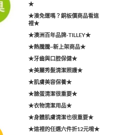
★
★湊免運嗎？銅板價商品看這
裡★
★澳洲百年品牌-TILLEY★
★熱騰騰~新上架商品★
★牙齒與口腔保健★
★美麗秀髮清潔照護★
★肌膚美容保養★
★臉蛋清潔很重要★
★衣物清潔用品★
★身體肌膚清潔也很重要★
★這裡的任選六件折12元唷★