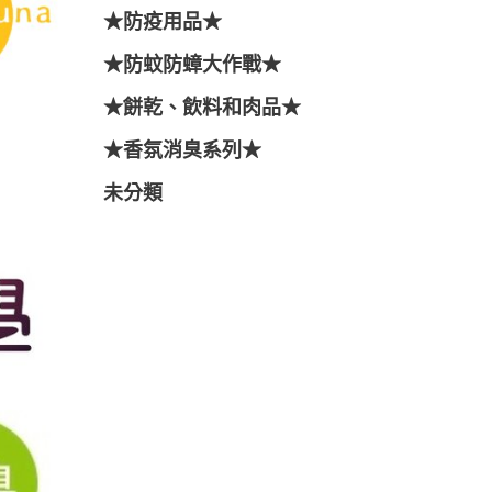
★防疫用品★
★防蚊防蟑大作戰★
★餅乾、飲料和肉品★
★香氛消臭系列★
未分類