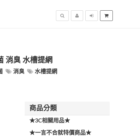
搜尋
菌 消臭 水槽提網
菌
消臭
水槽提網
商品分類
★3C相關用品★
★一言不合就特價商品★