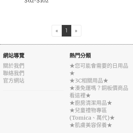
$62-$102
«
1
»
網站導覽
熱門分類
關於我們
★您可能會需要的日用品
聯絡我們
★
官方網站
★3C相關用品★
★湊免運嗎？銅板價商品
看這裡★
★廚房清潔用品★
★兒童禮物專區
(Tomica、萬代)★
★肌膚美容保養★