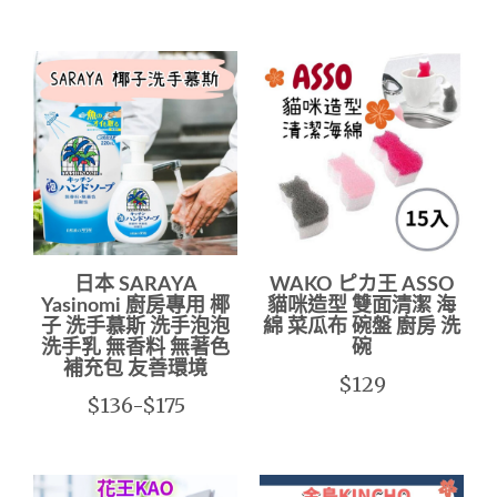
日本 SARAYA
WAKO ピカ王 ASSO
Yasinomi 廚房專用 椰
貓咪造型 雙面清潔 海
子 洗手慕斯 洗手泡泡
綿 菜瓜布 碗盤 廚房 洗
洗手乳 無香料 無著色
碗
補充包 友善環境
$129
$136-$175