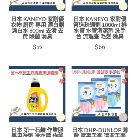
日本 KANEYO 家耐優
日本 KANEYO 家耐優
衣物 廚房 專用 漂白劑
管道疏通劑 1000ml 排
漂白水 600ml 去漬 去
水管 水管清潔劑 洗手
黃 除菌 消臭
台 流理臺 毛髮 除臭
$55
$66
日本 第一石鹼 作業服
日本 DHP-DUNLOP 薄
專用洗劑 洗衣精 作業
款 家事手套 清潔手套