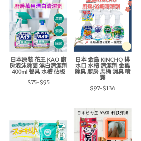
日本原裝 花王 KAO 廚
日本 金鳥 KINCHO 排
房泡沫除菌 漂白清潔劑
水口 水槽 清潔劑 金雞
400ml 餐具 水槽 砧板
除臭 廚房 馬桶 消臭 噴
霧
$75-$95
$97-$136