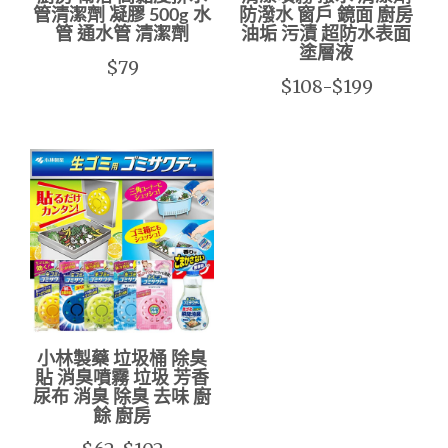
管清潔劑 凝膠 500g 水
防潑水 窗戶 鏡面 廚房
管 通水管 清潔劑
油垢 污漬 超防水表面
塗層液
$79
$108-$199
小林製藥 垃圾桶 除臭
貼 消臭噴霧 垃圾 芳香
尿布 消臭 除臭 去味 廚
餘 廚房