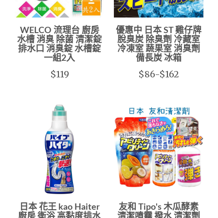
WELCO 流理台 廚房
優惠中 日本 ST 雞仔牌
水槽 消臭 除菌 清潔錠
脫臭炭 除臭劑 冷藏室
排水口 消臭錠 水槽錠
冷凍室 蔬果室 消臭劑
一組2入
備長炭 冰箱
$119
$86-$162
日本 花王 kao Haiter
友和 Tipo's 木瓜酵素
廚房 衛浴 高黏度排水
清潔噴霧 撥水 清潔劑