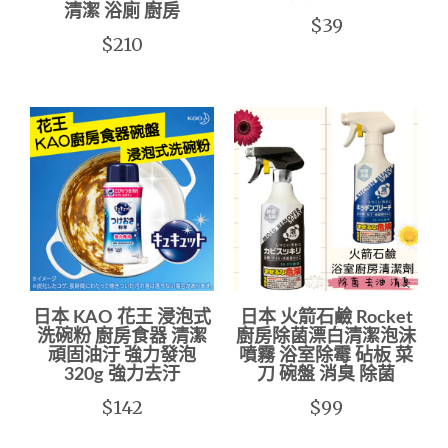
清潔 浴廁 廚房
$39
$210
日本 KAO 花王 浸泡式
日本 火箭石鹼 Rocket
洗碗粉 廚房食器 清潔
廚房除菌漂白清潔泡沫
頑固油汙 強力發泡
噴霧 浴室除霉 砧板 菜
320g 強力去汙
刀 碗盤 消臭 除菌
$142
$99