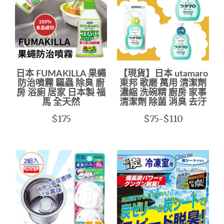
日本 FUMAKILLA 果蠅
【現貨】日本 utamaro
防治噴霧 驅蟲 除臭 廚
東邦 歌磨 萬用 清潔劑
房 浴廁 居家 日本製 福
濃縮 洗碗精 廚房 家事
馬 全天然
清潔劑 除菌 消臭 去汙
$175
$75-$110