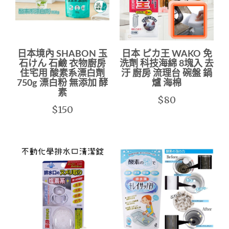
日本境內 SHABON 玉
日本 ピカ王 WAKO 免
石けん 石鹼 衣物廚房
洗劑 科技海綿 8塊入 去
住宅用 酸素系漂白劑
汙 廚房 流理台 碗盤 鍋
750g 漂白粉 無添加 酵
爐 海棉
素
$80
$150