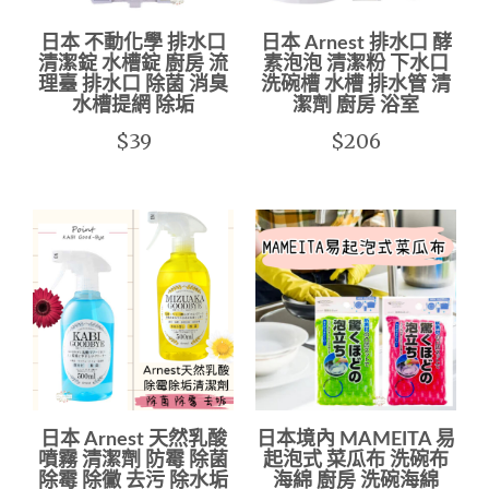
日本 不動化學 排水口
日本 Arnest 排水口 酵
清潔錠 水槽錠 廚房 流
素泡泡 清潔粉 下水口
理臺 排水口 除菌 消臭
洗碗槽 水槽 排水管 清
水槽提網 除垢
潔劑 廚房 浴室
$39
$206
日本 Arnest 天然乳酸
日本境內 MAMEITA 易
噴霧 清潔劑 防霉 除菌
起泡式 菜瓜布 洗碗布
除霉 除黴 去污 除水垢
海綿 廚房 洗碗海綿