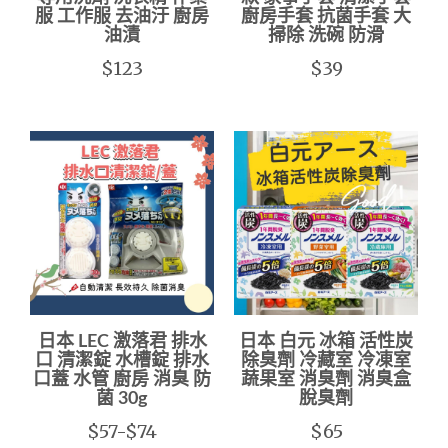
服 工作服 去油汙 廚房
廚房手套 抗菌手套 大
油漬
掃除 洗碗 防滑
$123
$39
日本 LEC 激落君 排水
日本 白元 冰箱 活性炭
口 清潔錠 水槽錠 排水
除臭劑 冷藏室 冷凍室
口蓋 水管 廚房 消臭 防
蔬果室 消臭劑 消臭盒
菌 30g
脫臭劑
$57-$74
$65