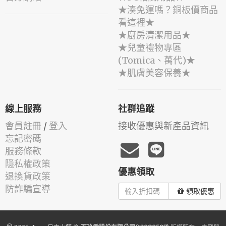
★湊免運嗎？銅板價商品
看這裡★
★廚房清潔用品★
★兒童禮物專區
(Tomica、萬代)★
★肌膚美容保養★
線上服務
社群追蹤
會員註冊
/
登入
接收優惠與新產品資訊
忘記密碼
服務條款
隱私權政策
優惠領取
退換貨政策
防詐騙宣導
領取優惠