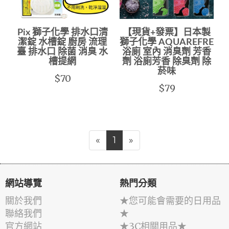
Pix 獅子化學 排水口清
【現貨+發票】日本製
潔錠 水槽錠 廚房 流理
獅子化學 AQUAREFRE
臺 排水口 除菌 消臭 水
浴廁 室內 消臭劑 芳香
槽提網
劑 浴廁芳香 除臭劑 除
菸味
$70
$79
«
1
»
網站導覽
熱門分類
關於我們
★您可能會需要的日用品
聯絡我們
★
官方網站
★3C相關用品★