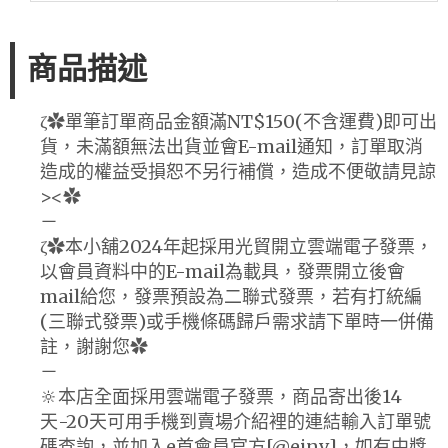
商品描述
ζ✿單筆訂單商品金額滿NT$150(不含運費)即可出
貨，未滿額無法出貨並會E-mail通知，訂單取消
造成的權益受損恕不另行補償，造成不便敬請見諒
><✿
－
ζ✿本小舖2024年起採用光貿開立雲端電子發票，
以會員資料中的E-mail為載具，發票開立後會
mail給您，發票預設為二聯式發票，若有打統編
(三聯式發票)或手機條碼歸戶需求請下單時一併備
註，謝謝您✿
－
🔆本店全面採用雲端電子發票，商品寄出後14
天-20天可用手機到賣場介紹裡的連結輸入訂單號
碼查詢，並加入e首會員官方[@einv]，如有中獎