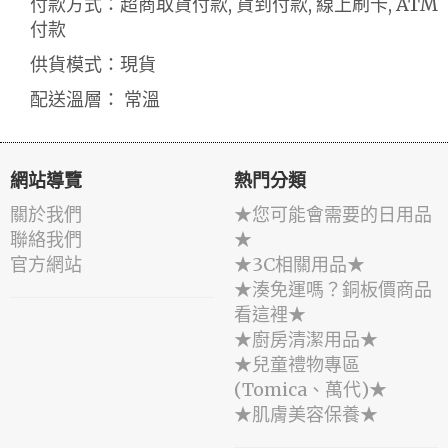
付款方式：超商取貨付款, 貨到付款, 線上刷卡, ATM
付款
供貨模式：現貨
配送溫層： 常溫
網站導覽
熱門分類
關於我們
★您可能會需要的日用品
聯絡我們
★
官方網站
★3C相關用品★
★湊免運嗎？銅板價商品
看這裡★
★廚房清潔用品★
★兒童禮物專區
(Tomica、萬代)★
★肌膚美容保養★