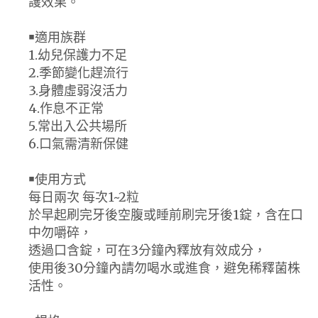
護效果。
￭適用族群
1.幼兒保護力不足
2.季節變化趕流行
3.身體虛弱沒活力
4.作息不正常
5.常出入公共場所
6.口氣需清新保健
￭使用方式
每日兩次 每次1~2粒
於早起刷完牙後空腹或睡前刷完牙後1錠，含在口
中勿嚼碎，
透過口含錠，可在3分鐘內釋放有效成分，
使用後30分鐘內請勿喝水或進食，避免稀釋菌株
活性。