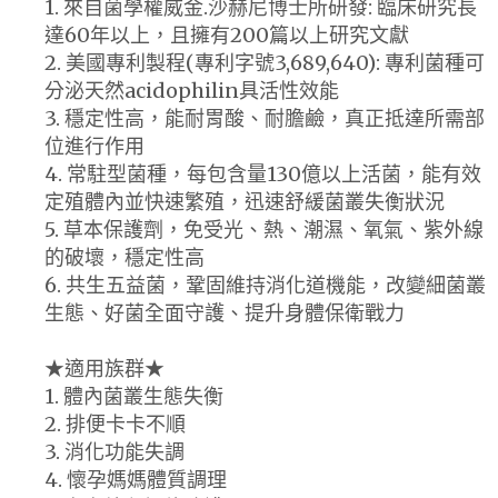
1. 來自菌學權威金.沙赫尼博士所研發: 臨床研究長
達60年以上，且擁有200篇以上研究文獻
2. 美國專利製程(專利字號3,689,640): 專利菌種可
分泌天然acidophilin具活性效能
3. 穩定性高，能耐胃酸、耐膽鹼，真正抵達所需部
位進行作用
4. 常駐型菌種，每包含量130億以上活菌，能有效
定殖體內並快速繁殖，迅速舒緩菌叢失衡狀況
5. 草本保護劑，免受光、熱、潮濕、氧氣、紫外線
的破壞，穩定性高
6. 共生五益菌，鞏固維持消化道機能，改變細菌叢
生態、好菌全面守護、提升身體保衛戰力
★適用族群★
1. 體內菌叢生態失衡
2. 排便卡卡不順
3. 消化功能失調
4. 懷孕媽媽體質調理