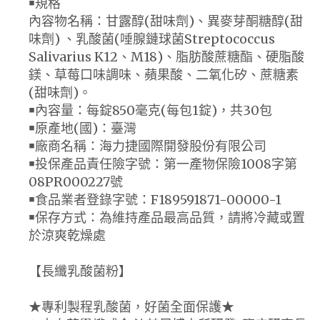
￭規格
內容物名稱：甘露醇(甜味劑)、異麥芽酮糖醇(甜
味劑) 、乳酸菌(唾腺鏈球菌Streptococcus
Salivarius K12、M18)、脂肪酸蔗糖酯、硬脂酸
鎂、草莓口味調味、蘋果酸、二氧化矽、蔗糖素
(甜味劑)。
￭內容量：每錠850毫克(每包1錠)，共30包
￭原產地(國)：臺灣
￭廠商名稱：海力捷國際開發股份有限公司
￭投保產品責任險字號：第一產物保險1008字第
08PR000227號
￭食品業者登錄字號：F189591871-00000-1
￭保存方式：為維持產品最高品質，請將冷藏或置
於涼爽乾燥處
【長纖乳酸菌粉】
★專利製程乳酸菌，好菌全面保護★