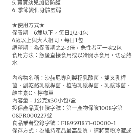
5. 寶寶幼兒加倍防護
6. 季節變化身體虛弱
★使用方式★
保養期：6歲以下，每日1/2~1包
6歲以上與大人相同，每日1包
調整期：為保養期之2~3倍，急性者可一次2包
食用方法：飯後直接食用或以冷開水食用，切忌熱
水
內容物名稱：沙赫尼專利製程乳酸菌、雙叉乳桿
菌、副乾酪乳酸桿菌、植物乳酸桿菌、乳酸球菌、
維生素C、檸檬草
內容量：1公克x30小包/盒
投保產品責任險字號：第一產物保險1008字第
08PR000227號
食品業者登錄字號：F189591871-00000-1
保存方式：為維持產品最高品質，請將菌粉冷藏或