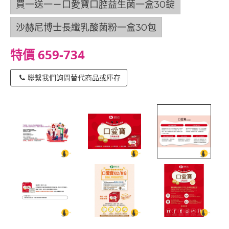
買一送一－口愛寶口腔益生菌一盒30錠
沙赫尼博士長纖乳酸菌粉一盒30包
特價 659-734
聯繫我們詢問替代商品或庫存