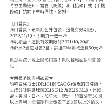
將會主動通知，需要【統編】和【抬頭】或【手機
條碼】請於下單時備註，謝謝。
【口愛寶】
@口愛寶，最新紅色外包裝，這批有效期限到
2022/11/19，即期買一送一@
@乳酸菌，這批有效期限到2021/10/20@
@郵局2號包可裝2盒，請選中華郵政運費50元@
幫您與孩子戴上隱形口罩！幫助輕鬆面對季節變
化！
★榮獲多國專利認證★
約翰泰格博士(DR.JOHN TAGG)發現的口腔菌，
主成分唾腺鏈球菌BLIS K12 及BLIS M18，具歐
盟、美國、日本、加拿大、澳洲、紐西蘭等30國
以上專利，國際期刊上發表了150篇以上的論文。