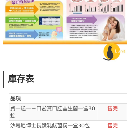
庫存表
品項
買一送一－口愛寶口腔益生菌一盒30
售完
錠
沙赫尼博士長纖乳酸菌粉一盒30包
售完