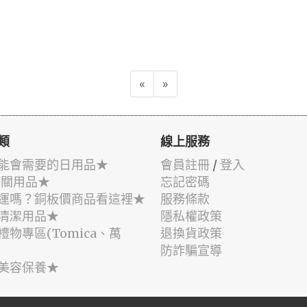
«
»
類
線上服務
能會需要的日用品★
會員註冊
/
登入
相關用品★
忘記密碼
運嗎？銅板價商品看這裡★
服務條款
清潔用品★
隱私權政策
禮物專區(Tomica、萬
退換貨政策
防詐騙宣導
美容保養★