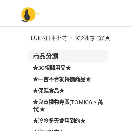
Luna日本小舖
LUNA日本小舖
K12搜尋 (第1頁)
商品分類
★3C相關用品★
★一言不合就特價商品★
★保健食品★
★兒童禮物專區(TOMICA、萬
代)★
★冷冷冬天會用到的★