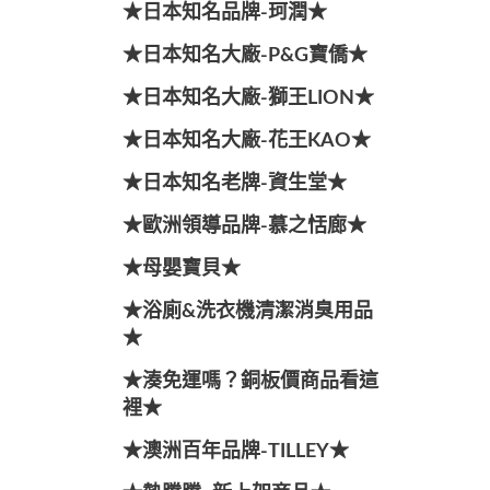
★日本知名品牌-珂潤★
★日本知名大廠-P&G寶僑★
★日本知名大廠-獅王LION★
★日本知名大廠-花王KAO★
★日本知名老牌-資生堂★
★歐洲領導品牌-慕之恬廊★
★母嬰寶貝★
★浴廁&洗衣機清潔消臭用品
★
★湊免運嗎？銅板價商品看這
裡★
★澳洲百年品牌-TILLEY★