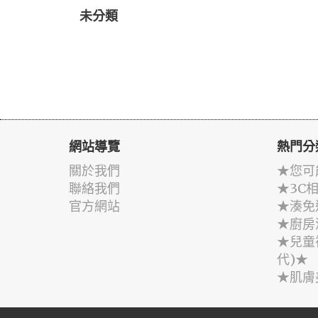
未分類
網站導覽
熱門分
關於我們
★您可
聯絡我們
★3C
官方網站
★湊免
★廚房
★兒童
代)★
★肌膚