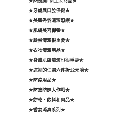
★熱騰騰~新上架商品★
★牙齒與口腔保健★
★美麗秀髮清潔照護★
★肌膚美容保養★
★臉蛋清潔很重要★
★衣物清潔用品★
★身體肌膚清潔也很重要★
★這裡的任選六件折12元唷★
★防疫用品★
★防蚊防蟑大作戰★
★餅乾、飲料和肉品★
★香氛消臭系列★