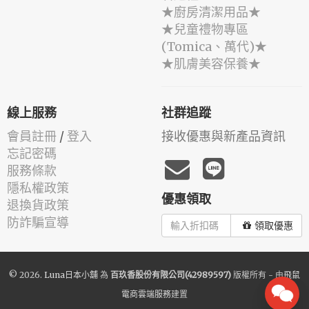
★廚房清潔用品★
★兒童禮物專區
(Tomica、萬代)★
★肌膚美容保養★
線上服務
社群追蹤
會員註冊
/
登入
接收優惠與新產品資訊
忘記密碼
服務條款
隱私權政策
優惠領取
退換貨政策
防詐騙宣導
領取優惠
© 2026.
Luna日本小舖
為
百玖香股份有限公司(42989597)
版權所有 - 由
飛鼠
電商雲端服務
建置