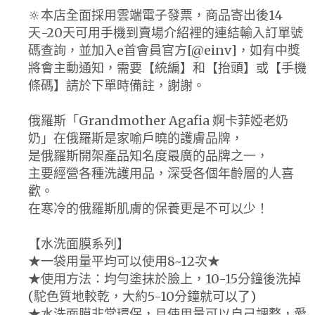
🔆本店全面採用雲端電子發票，商品寄出後14
天-20天可用手機到賣場介紹裡的連結輸入訂單號
碼查詢，並加入e首會員官方[@einv]，如有中獎
將會主動通知，需要【統編】和【抬頭】或【手機
條碼】請於下單時備註，謝謝。
俄羅斯「Grandmother Agafia 婀卡菲婭老奶
奶」在俄羅斯是家喻戶曉的護膚品牌，
是俄羅斯開架產品知名度最廣的品牌之一，
主要經營各種洗護用品，深受各個年齡層的人喜
歡。
在寒冷的俄羅斯肌膚的保養更是不可以少！
【水洗面膜系列】
★一袋用量平均可以使用8~12次★
★使用方法：均勻塗抹於臉上，10-15分鐘後洗掉
(駝色質地較乾，大約5-10分鐘就可以了)
★水洗面膜非常環保，且使用量可以自己調整，愛