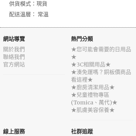
供貨模式：現貨
配送溫層： 常溫
網站導覽
熱門分類
關於我們
★您可能會需要的日用品
聯絡我們
★
官方網站
★3C相關用品★
★湊免運嗎？銅板價商品
看這裡★
★廚房清潔用品★
★兒童禮物專區
(Tomica、萬代)★
★肌膚美容保養★
線上服務
社群追蹤