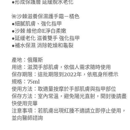
●形成保護層 延緩脫水老化
🌺沙棘滋養保濕護手霜－橘色
●細膩肌膚、強化指甲
●沙棘 維他命E淨白柔嫩
●延緩老化 滋養雙手 強化指甲
●補水保濕 消除乾燥和龜裂
產地：俄羅斯
用途：滋潤手部肌膚，依個人需求隨時使用
保存期限：這批期限到2022年，依瓶身所標示
規格：75ml
使用方法：取適量按摩於手部肌膚與指甲部位
保存方法：室內常溫，避免陽光直射，開封後請盡
快使用完畢
注意事項：若肌膚出現紅腫不適請立即停止使用，
並向醫師諮詢