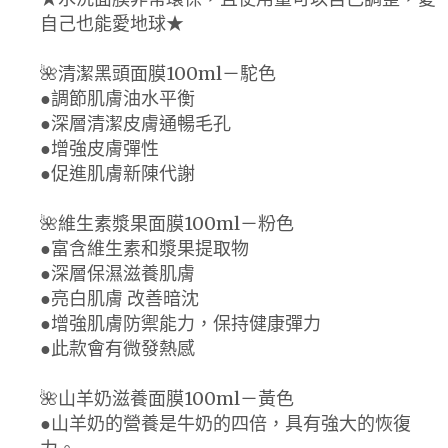
自己也能愛地球★
🌺清潔黑頭面膜100ml－駝色
●調節肌膚油水平衡
●深層清潔皮膚通暢毛孔
●增強皮膚彈性
●促進肌膚新陳代謝
🌺維生素漿果面膜100ml－粉色
●富含維生素和漿果提取物
●深層保濕滋養肌膚
●亮白肌膚 改善暗沈
●增強肌膚防禦能力，保持健康彈力
●此款會有微發熱感
🌺山羊奶滋養面膜100ml－黃色
●山羊奶的營養是牛奶的四倍，具有強大的恢復