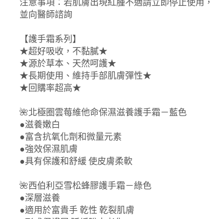
注意事項：若肌膚出現紅腫不適請立即停止使用，
並向醫師諮詢
【護手霜系列】
★超好吸收，不黏膩★
★源於草本、天然呵護★
★長期使用、維持手部肌膚彈性★
★回購率超高★
🌺北極圈雲莓維他命保濕滋養護手霜－藍色
●滋養嫩白
●富含抗氧化劑和微量元素
●強效保濕肌膚
●具有保護和舒緩 使皮膚柔軟
🌺西伯利亞雪松蜂膠護手霜－綠色
●深層滋養
●適用於富貴手 乾性 乾裂肌膚