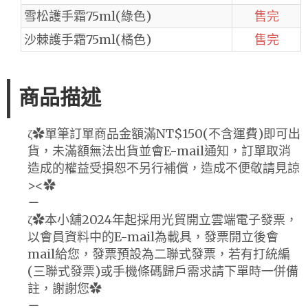
雪松護手霜75ml(綠色)
售完
沙棘護手霜75ml(橘色)
售完
商品描述
ζ✿單筆訂單商品金額滿NT$150(不含運費)即可出
貨，未滿額無法出貨並會E-mail通知，訂單取消
造成的權益受損恕不另行補償，造成不便敬請見諒
><✿
－
ζ✿本小舖2024年起採用光貿開立雲端電子發票，
以會員資料中的E-mail為載具，發票開立後會
mail給您，發票預設為二聯式發票，若有打統編
(三聯式發票)或手機條碼歸戶需求請下單時一併備
註，謝謝您✿
－