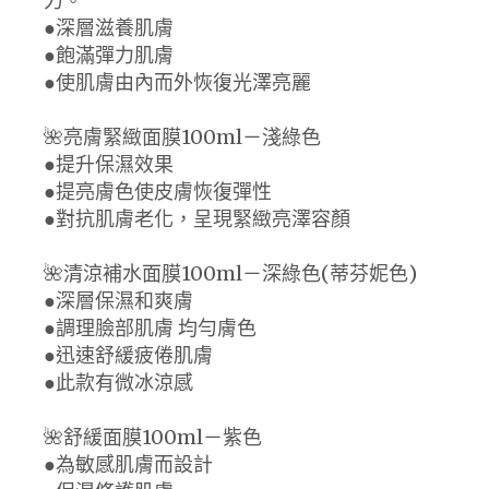
力。
●深層滋養肌膚
●飽滿彈力肌膚
●使肌膚由內而外恢復光澤亮麗
🌺亮膚緊緻面膜100ml－淺綠色
●提升保濕效果
●提亮膚色使皮膚恢復彈性
●對抗肌膚老化，呈現緊緻亮澤容顏
🌺清涼補水面膜100ml－深綠色(蒂芬妮色)
●深層保濕和爽膚
●調理臉部肌膚 均勻膚色
●迅速舒緩疲倦肌膚
●此款有微冰涼感
🌺舒緩面膜100ml－紫色
●為敏感肌膚而設計