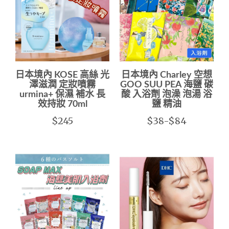
日本境內 KOSE 高絲 光
日本境內 Charley 空想
澤滋潤 定妝噴霧
GOO SUU PEA 海鹽 碳
urmina+ 保濕 補水 長
酸 入浴劑 泡澡 泡湯 浴
效持妝 70ml
鹽 精油
$245
$38-$84