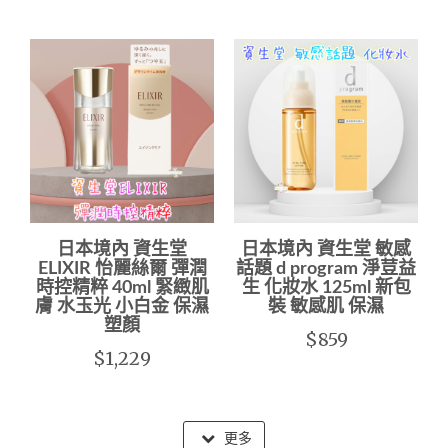
日本境內 資生堂
日本境內 資生堂 敏感
ELIXIR 怡麗絲爾 彈潤
話題 d program 淨荳益
時控精粹 40ml 緊緻肌
生 化妝水 125ml 新包
膚 水玉光 小白金 保濕
裝 敏感肌 保濕
塑顏
$859
$1,229
更多