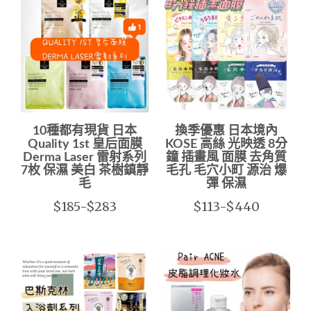
10種都有現貨 日本
換季優惠 日本境內
Quality 1st 皇后面膜
KOSE 高絲 光映透 8分
Derma Laser 雷射系列
鐘 插畫風 面膜 去角質
7枚 保濕 美白 茶樹鎮靜
毛孔 毛穴小町 源治 爆
毛
彈 保濕
$185-$283
$113-$440