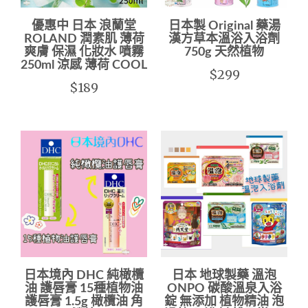
優惠中 日本 浪蘭堂
日本製 Original 藥湯
ROLAND 潤素肌 薄荷
漢方草本溫浴入浴劑
爽膚 保濕 化妝水 噴霧
750g 天然植物
250ml 涼感 薄荷 COOL
$299
$189
日本境內 DHC 純橄欖
日本 地球製藥 溫泡
油 護唇膏 15種植物油
ONPO 碳酸溫泉入浴
護唇膏 1.5g 橄欖油 角
錠 無添加 植物精油 泡