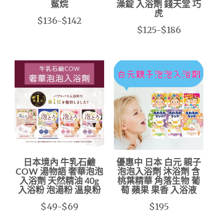
鯊烷
澡錠 入浴劑 錢天堂 巧
虎
$136-$142
$125-$186
日本境內 牛乳石鹼
優惠中 日本 白元 親子
COW 湯物語 奢華泡泡
泡泡入浴劑 沐浴劑 含
入浴劑 天然精油 40g
桃葉精華 角落生物 葡
入浴粉 泡湯粉 溫泉粉
萄 蘋果 果香 入浴液
$49-$69
$195