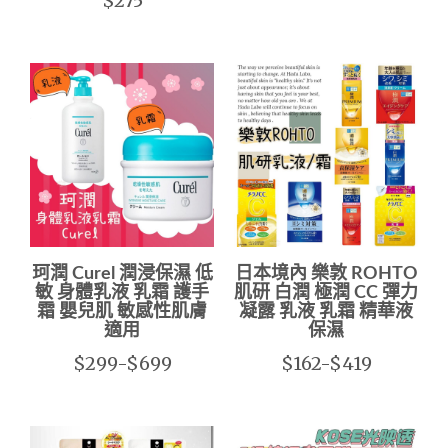
$275
珂潤 Curel 潤浸保濕 低
日本境內 樂敦 ROHTO
敏 身體乳液 乳霜 護手
肌研 白潤 極潤 CC 彈力
霜 嬰兒肌 敏感性肌膚
凝露 乳液 乳霜 精華液
適用
保濕
$299-$699
$162-$419