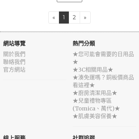
«
1
2
»
網站導覽
熱門分類
關於我們
★您可能會需要的日用品
聯絡我們
★
官方網站
★3C相關用品★
★湊免運嗎？銅板價商品
看這裡★
★廚房清潔用品★
★兒童禮物專區
(Tomica、萬代)★
★肌膚美容保養★
線上服務
社群追蹤