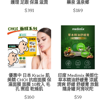
護理 足跟 保濕 滋潤
藥泉 溫泉鄉
$391
$189
優惠中 日本 Kracie 肌
印度 Medimix 美姬仕
美精 CHOI 抗痘面膜 保
草本精油舒緩膏 涼感
濕面膜 面膜 10枚入 毛
清爽 舒緩 舒緩膏 放鬆
孔 禦痘 乾燥肌
隨身罐 阿育吠陀
$160
$59