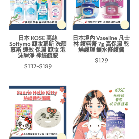
日本 KOSE 高絲
日本境內 Vaseline 凡士
Softymo 卸妝慕斯 洗顏
林 護唇膏 7g 高保濕 乾
慕斯 速效 保濕 卸妝 泡
燥護理 鎖水修護傭
沫瞬淨 神經酼胺
$129
$132-$189