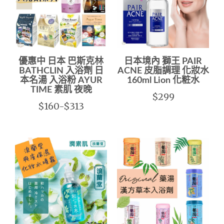
優惠中 日本 巴斯克林
日本境內 獅王 PAIR
BATHCLIN 入浴劑 日
ACNE 皮脂調理 化妝水
本名湯 入浴粉 AYUR
160ml Lion 化粧水
TIME 素肌 夜晚
$299
$160-$313