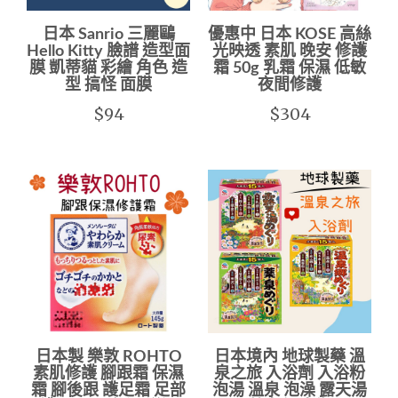
日本 Sanrio 三麗鷗
優惠中 日本 KOSE 高絲
Hello Kitty 臉譜 造型面
光映透 素肌 晚安 修護
膜 凱蒂貓 彩繪 角色 造
霜 50g 乳霜 保濕 低敏
型 搞怪 面膜
夜間修護
$94
$304
日本製 樂敦 ROHTO
日本境內 地球製藥 溫
素肌修護 腳跟霜 保濕
泉之旅 入浴劑 入浴粉
霜 腳後跟 護足霜 足部
泡湯 溫泉 泡澡 露天湯