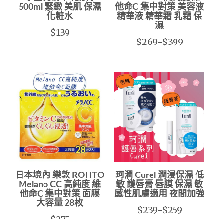
500ml 緊緻 美肌 保濕
他命C 集中對策 美容液
化粧水
精華液 精華霜 乳霜 保
濕
$139
$269-$399
日本境內 樂敦 ROHTO
珂潤 Curel 潤浸保濕 低
Melano CC 高純度 維
敏 護唇膏 唇膜 保濕 敏
他命C 集中對策 面膜
感性肌膚適用 夜間加強
大容量 28枚
$239-$259