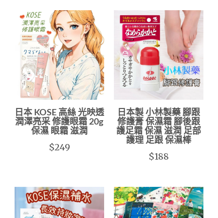
日本 KOSE 高絲 光映透
日本製 小林製藥 腳跟
潤澤亮采 修護眼霜 20g
修護膏 保濕霜 腳後跟
保濕 眼霜 滋潤
護足霜 保濕 滋潤 足部
護理 足跟 保濕棒
$249
$188