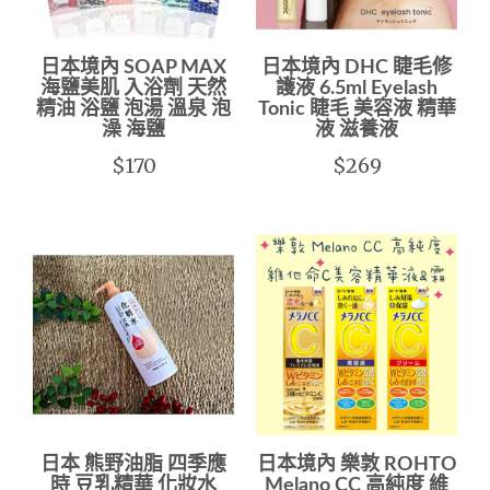
日本境內 SOAP MAX
日本境內 DHC 睫毛修
海鹽美肌 入浴劑 天然
護液 6.5ml Eyelash
精油 浴鹽 泡湯 溫泉 泡
Tonic 睫毛 美容液 精華
澡 海鹽
液 滋養液
$170
$269
日本 熊野油脂 四季應
日本境內 樂敦 ROHTO
時 豆乳精華 化妝水
Melano CC 高純度 維