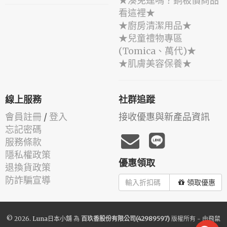
★湊免運嗎？銅板價商品
看這裡★
★廚房清潔用品★
★兒童禮物專區
(Tomica、萬代)★
★肌膚美容保養★
線上服務
社群追蹤
會員註冊
/
登入
接收優惠與新產品資訊
忘記密碼
服務條款
隱私權政策
優惠領取
退換貨政策
防詐騙宣導
領取優惠
© 2026.
Luna日本小舖
為
百玖香股份有限公司(42989597)
版權所有 - 由
飛鼠