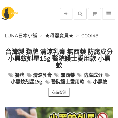
選單
Luna日本小舖
LUNA日本小舖
★母嬰寶貝★
000149
台灣製 獅牌 清涼乳膏 無西藥 防腐成分
小黑蚊剋星15g 醫院護士愛用款 小黑
蚊
獅牌
清涼乳膏
無西藥
防腐成分
小黑蚊剋星15g
醫院護士愛用款
小黑蚊
商品資訊