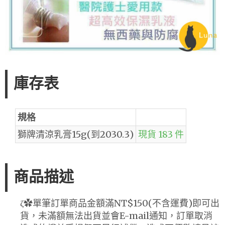
庫存表
規格
獅牌清涼乳膏15g(到2030.3)
現貨 183 件
商品描述
ζ✿單筆訂單商品金額滿NT$150(不含運費)即可出
貨，未滿額無法出貨並會E-mail通知，訂單取消