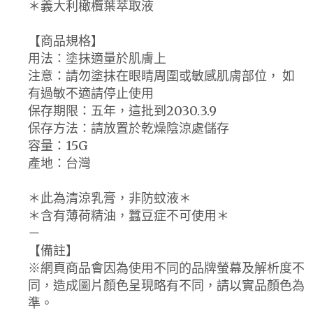
＊義大利橄欖葉萃取液
【商品規格】
用法：塗抹適量於肌膚上
注意：請勿塗抹在眼睛周圍或敏感肌膚部位， 如
有過敏不適請停止使用
保存期限：五年，這批到2030.3.9
保存方法：請放置於乾燥陰涼處儲存
容量：15G
產地：台灣
＊此為清涼乳膏，非防蚊液＊
＊含有薄荷精油，蠶豆症不可使用＊
－
【備註】
※網頁商品會因為使用不同的品牌螢幕及解析度不
同，造成圖片顏色呈現略有不同，請以實品顏色為
準。