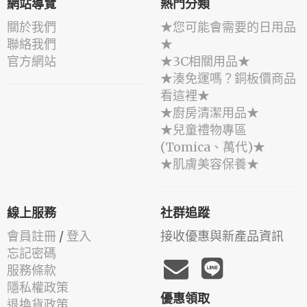
網站導覽
熱門分類
關於我們
★您可能會需要的日用品
聯絡我們
★
官方網站
★3C相關用品★
★湊免運嗎？銅板價商品
看這裡★
★廚房清潔用品★
★兒童禮物專區
(Tomica、萬代)★
★肌膚美容保養★
線上服務
社群追蹤
會員註冊
/
登入
接收優惠與新產品資訊
忘記密碼
服務條款
隱私權政策
優惠領取
退換貨政策