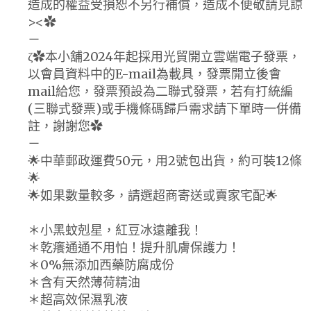
造成的權益受損恕不另行補償，造成不便敬請見諒
><✿
－
ζ✿本小舖2024年起採用光貿開立雲端電子發票，
以會員資料中的E-mail為載具，發票開立後會
mail給您，發票預設為二聯式發票，若有打統編
(三聯式發票)或手機條碼歸戶需求請下單時一併備
註，謝謝您✿
－
🌟中華郵政運費50元，用2號包出貨，約可裝12條
🌟
🌟如果數量較多，請選超商寄送或賣家宅配🌟
＊小黑蚊剋星，紅豆冰遠離我！
＊乾癢通通不用怕！提升肌膚保護力！
＊0%無添加西藥防腐成份
＊含有天然薄荷精油
＊超高效保濕乳液