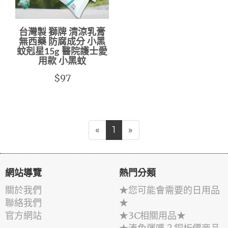
台灣製 獅牌 清涼乳膏
無西藥 防腐成分 小黑
蚊剋星15g 醫院護士愛
用款 小黑蚊
$97
«
1
»
網站導覽
熱門分類
關於我們
★您可能會需要的日用品
聯絡我們
★
官方網站
★3C相關用品★