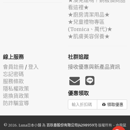
★湊免運嗎？銅板價商品
看這裡★
★廚房清潔用品★
★兒童禮物專區
(Tomica、萬代)★
★肌膚美容保養★
線上服務
社群追蹤
會員註冊
/
登入
接收優惠與新產品資訊
忘記密碼
服務條款
隱私權政策
優惠領取
退換貨政策
防詐騙宣導
領取優惠
© 2026.
Luna日本小舖
為
百玖香股份有限公司(42989597)
版權所有 - 由
飛鼠