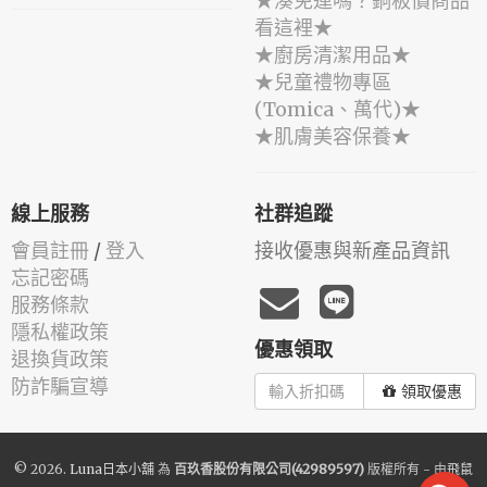
★湊免運嗎？銅板價商品
看這裡★
★廚房清潔用品★
★兒童禮物專區
(Tomica、萬代)★
★肌膚美容保養★
線上服務
社群追蹤
會員註冊
/
登入
接收優惠與新產品資訊
忘記密碼
服務條款
隱私權政策
優惠領取
退換貨政策
防詐騙宣導
領取優惠
© 2026.
Luna日本小舖
為
百玖香股份有限公司(42989597)
版權所有 - 由
飛鼠