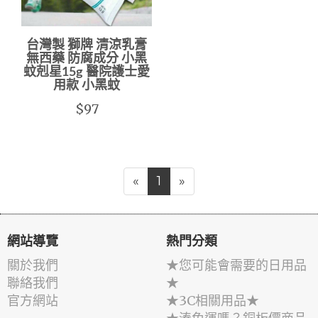
台灣製 獅牌 清涼乳膏
無西藥 防腐成分 小黑
蚊剋星15g 醫院護士愛
用款 小黑蚊
$97
«
1
»
網站導覽
熱門分類
關於我們
★您可能會需要的日用品
聯絡我們
★
官方網站
★3C相關用品★