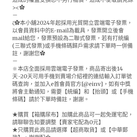
><✿
－
ζ✿本小舖2024年起採用光貿開立雲端電子發票，
以會員資料中的E-mail為載具，發票開立後會
mail給您，發票預設為二聯式發票，若有打統編
(三聯式發票)或手機條碼歸戶需求請下單時一併備
註，謝謝您✿
－
🔆本店全面採用雲端電子發票，商品寄出後14
天-20天可用手機到賣場介紹裡的連結輸入訂單號
碼查詢，並加入e首會員官方[@einv]，如有中獎
將會主動通知，需要【統編】和【抬頭】或【手機
條碼】請於下單時備註，謝謝。
★購買【箱購尿布】加購此商品可一起免運宅配，
請聊聊告知要調整【賣家宅配為0元】
★只購買此商品請選擇【超商取貨】或【中華郵