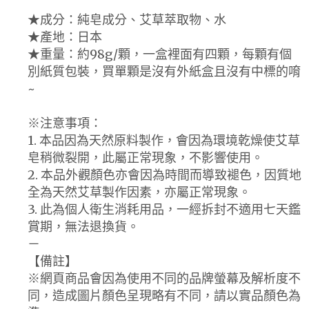
★成分：純皂成分、艾草萃取物、水
★產地：日本
★重量：約98g/顆，一盒裡面有四顆，每顆有個
別紙質包裝，買單顆是沒有外紙盒且沒有中標的唷
~
※注意事項：
1. 本品因為天然原料製作，會因為環境乾燥使艾草
皂稍微裂開，此屬正常現象，不影響使用。
2. 本品外觀顏色亦會因為時間而導致褪色，因質地
全為天然艾草製作因素，亦屬正常現象。
3. 此為個人衛生消耗用品，一經拆封不適用七天鑑
賞期，無法退換貨。
－
【備註】
※網頁商品會因為使用不同的品牌螢幕及解析度不
同，造成圖片顏色呈現略有不同，請以實品顏色為