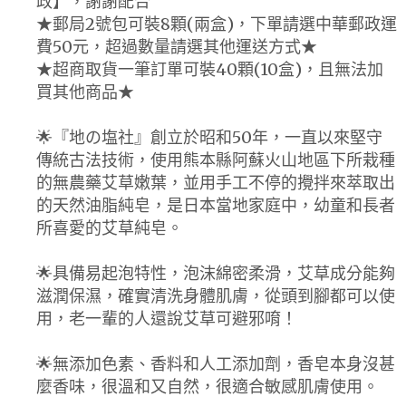
政】，謝謝配合
★郵局2號包可裝8顆(兩盒)，下單請選中華郵政運
費50元，超過數量請選其他運送方式★
★超商取貨一筆訂單可裝40顆(10盒)，且無法加
買其他商品★
🌟『地の塩社』創立於昭和50年，一直以來堅守
傳統古法技術，使用熊本縣阿蘇火山地區下所栽種
的無農藥艾草嫩葉，並用手工不停的攪拌來萃取出
的天然油脂純皂，是日本當地家庭中，幼童和長者
所喜愛的艾草純皂。
🌟具備易起泡特性，泡沫綿密柔滑，艾草成分能夠
滋潤保濕，確實清洗身體肌膚，從頭到腳都可以使
用，老一輩的人還說艾草可避邪唷！
🌟無添加色素、香料和人工添加劑，香皂本身沒甚
麼香味，很溫和又自然，很適合敏感肌膚使用。