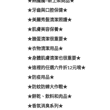
★熱騰騰~新上架商品★
★牙齒與口腔保健★
★美麗秀髮清潔照護★
★肌膚美容保養★
★臉蛋清潔很重要★
★衣物清潔用品★
★身體肌膚清潔也很重要★
★這裡的任選六件折12元唷★
★防疫用品★
★防蚊防蟑大作戰★
★餅乾、飲料和肉品★
★香氛消臭系列★