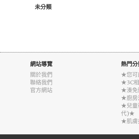
未分類
網站導覽
熱門分
關於我們
★您可
聯絡我們
★3C
官方網站
★湊免
★廚房
★兒童
代)★
★肌膚