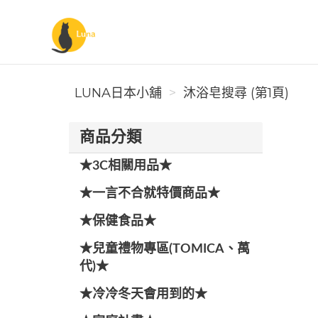
Luna日本小舖
LUNA日本小舖
沐浴皂搜尋 (第1頁)
商品分類
★3C相關用品★
★一言不合就特價商品★
★保健食品★
★兒童禮物專區(TOMICA、萬
代)★
★冷冷冬天會用到的★