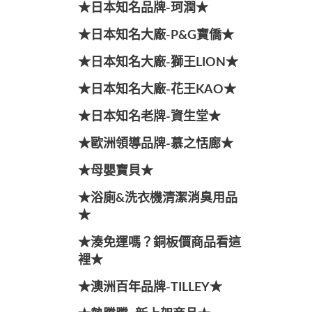
★日本知名品牌-珂潤★
★日本知名大廠-P&G寶僑★
★日本知名大廠-獅王LION★
★日本知名大廠-花王KAO★
★日本知名老牌-資生堂★
★歐洲領導品牌-慕之恬廊★
★母嬰寶貝★
★浴廁&洗衣機清潔消臭用品
★
★湊免運嗎？銅板價商品看這
裡★
★澳洲百年品牌-TILLEY★