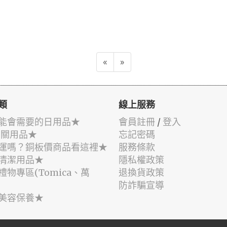
«
»
類
線上服務
能會需要的日用品★
會員註冊
/
登入
相關用品★
忘記密碼
運嗎？銅板價商品看這裡★
服務條款
清潔用品★
隱私權政策
禮物專區(Tomica、萬
退換貨政策
防詐騙宣導
美容保養★