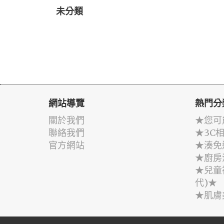
未分類
網站導覽
熱門分
關於我們
★您可
聯絡我們
★3C
官方網站
★湊免
★廚房
★兒童
代)★
★肌膚