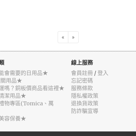
«
»
類
線上服務
能會需要的日用品★
會員註冊
/
登入
相關用品★
忘記密碼
運嗎？銅板價商品看這裡★
服務條款
清潔用品★
隱私權政策
禮物專區(Tomica、萬
退換貨政策
防詐騙宣導
美容保養★