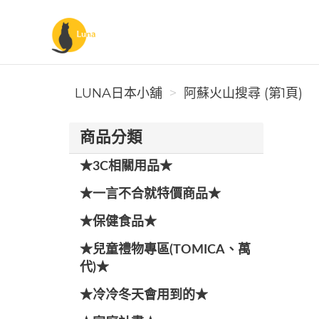
Luna日本小舖
LUNA日本小舖
阿蘇火山搜尋 (第1頁)
商品分類
★3C相關用品★
★一言不合就特價商品★
★保健食品★
★兒童禮物專區(TOMICA、萬
代)★
★冷冷冬天會用到的★