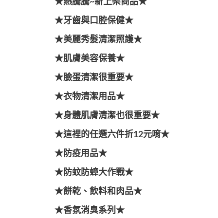
★熱騰騰~新上架商品★
★牙齒與口腔保健★
★美麗秀髮清潔照護★
★肌膚美容保養★
★臉蛋清潔很重要★
★衣物清潔用品★
★身體肌膚清潔也很重要★
★這裡的任選六件折12元唷★
★防疫用品★
★防蚊防蟑大作戰★
★餅乾、飲料和肉品★
★香氛消臭系列★