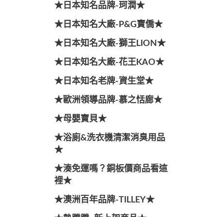
★日本知名品牌-珂潤★
★日本知名大廠-P&G寶僑★
★日本知名大廠-獅王LION★
★日本知名大廠-花王KAO★
★日本知名老牌-資生堂★
★歐洲領導品牌-慕之恬廊★
★母嬰寶貝★
★浴廁&洗衣機清潔消臭用品
★
★湊免運嗎？銅板價商品看這
裡★
★澳洲百年品牌-TILLEY★