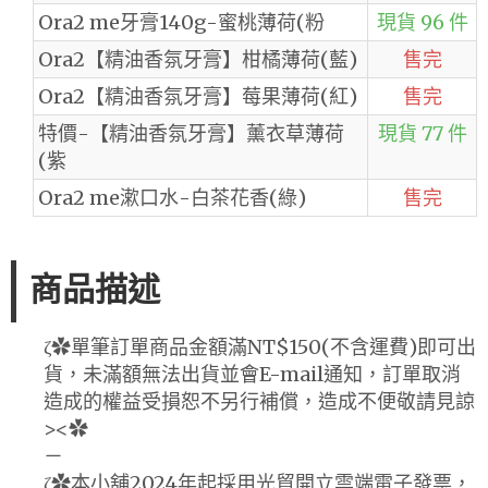
Ora2 me牙膏140g-蜜桃薄荷(粉
現貨 96 件
Ora2【精油香氛牙膏】柑橘薄荷(藍)
售完
Ora2【精油香氛牙膏】莓果薄荷(紅)
售完
特價-【精油香氛牙膏】薰衣草薄荷
現貨 77 件
(紫
Ora2 me漱口水-白茶花香(綠)
售完
商品描述
ζ✿單筆訂單商品金額滿NT$150(不含運費)即可出
貨，未滿額無法出貨並會E-mail通知，訂單取消
造成的權益受損恕不另行補償，造成不便敬請見諒
><✿
－
ζ✿本小舖2024年起採用光貿開立雲端電子發票，