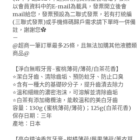
以會員資料中的E-mail為載具，發票開立後會
mail給您，發票預設為二聯式發票，若有打統編
(三聯式發票)或手機條碼歸戶需求請下單時一併備
註，謝謝您✿
－
@超商一筆訂單最多25條，且無法加購其他液體類
商品@
【淨白無暇牙膏-蜜桃薄荷/薄荷/白茶花香】
⭐️潔白牙齒、清除齒垢、預防蛀牙、防止口臭
⭐️含有一種大的基礎矽分子，提升齒漬去除力
⭐️溫和細緻的濃密泡沫，可溶解並清除齒垢
⭐️白茶有添加橄欖油，能較溫和的美白牙齒
容量：130g (蜜桃薄荷/薄荷)；125g(白茶花香)
保存日期：三年
產地：日本
【亮白精油香氛牙膏-柑橘薄荷/莓果薄荷/薰衣草