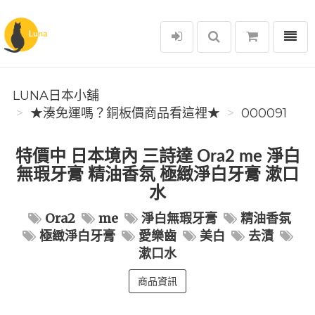
選單
Luna日本小舖
LUNA日本小舖
★湊免運嗎？銅板價商品看這裡★
000091
特價中 日本境內 三詩達 Ora2 me 淨白
無瑕牙膏 精油香氛 極緻淨白牙膏 漱口
水
Ora2
me
淨白無瑕牙膏
精油香氛
極緻淨白牙膏
愛樂齒
美白
去漬
漱口水
商品資訊