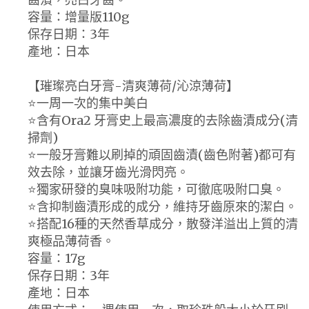
容量：增量版110g
保存日期：3年
產地：日本
【璀璨亮白牙膏-清爽薄荷/沁涼薄荷】
⭐️一周一次的集中美白
⭐️含有Ora2 牙膏史上最高濃度的去除齒漬成分(清
掃劑)
⭐️一般牙膏難以刷掉的頑固齒漬(齒色附著)都可有
效去除，並讓牙齒光滑閃亮。
⭐️獨家研發的臭味吸附功能，可徹底吸附口臭。
⭐️含抑制齒漬形成的成分，維持牙齒原來的潔白。
⭐️搭配16種的天然香草成分，散發洋溢出上質的清
爽極品薄荷香。
容量：17g
保存日期：3年
產地：日本