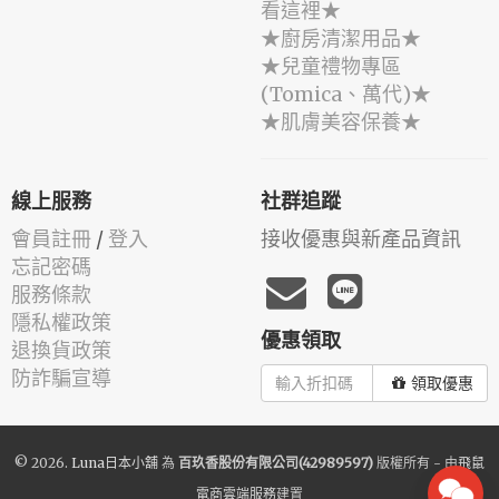
看這裡★
★廚房清潔用品★
★兒童禮物專區
(Tomica、萬代)★
★肌膚美容保養★
線上服務
社群追蹤
會員註冊
/
登入
接收優惠與新產品資訊
忘記密碼
服務條款
隱私權政策
優惠領取
退換貨政策
防詐騙宣導
領取優惠
© 2026.
Luna日本小舖
為
百玖香股份有限公司(42989597)
版權所有 - 由
飛鼠
電商雲端服務
建置