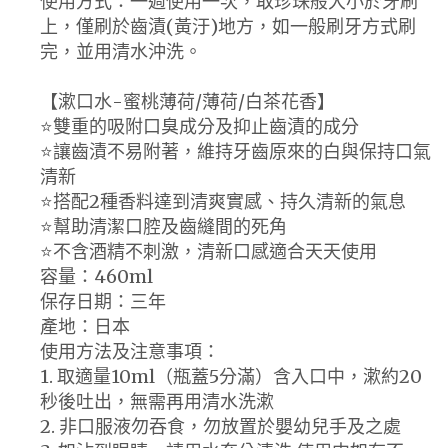
使用方式：一週使用一次，取珍珠般大小於牙刷
上，僅刷於齒漬(黃汙)地方，如一般刷牙方式刷
完，並用清水沖洗。
【漱口水-蜜桃薄荷/薄荷/白茶花香】
⭐️雙重的吸附口臭成分及抑止齒漬的成分
⭐️讓齒漬不易附著，維持牙齒原來的白與保持口氣
清新
⭐️搭配2種香料達到清爽實感、持久清新的氣息
⭐️幫助清潔口腔及齒縫間的死角
⭐️不含酒精不刺激，清新口感適合天天使用
容量：460ml
保存日期：三年
產地：日本
使用方法及注意事項：
1. 取適量10ml（瓶蓋5分滿）含入口中，漱約20
秒後吐出，無需再用清水洗漱
2. 非口服液勿吞食，勿放置於嬰幼兒手及之處