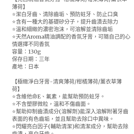
薄荷】
⭐️潔白牙齒、清除齒垢、預防蛀牙、防止口臭
⭐️含有一種大的基礎矽分子，提升齒漬去除力
⭐️溫和細緻的濃密泡沫，可溶解並清除齒垢
⭐️天然Aroma精油調配的香氛牙膏，可隨自己的心
情選擇不同香氛
容量：130g
保存日期：三年
產地：日本
【極緻淨白牙膏-清爽薄荷/柑橘薄荷/薰衣草薄
荷】
⭐️含維他命E、氟素，能幫助預防蛀牙。
⭐️不含塑膠微粒，溫和不傷齒面。
⭐️幫助抑制齒漬成分(溶解劑)能深入溶解附著牙齒
表面的有色齒垢，並且幫助去除口中異味。
⭐️閃耀亮白因子(輔助清潔)和清潔成分，幫助去除
齒漬，亮白牙齒。