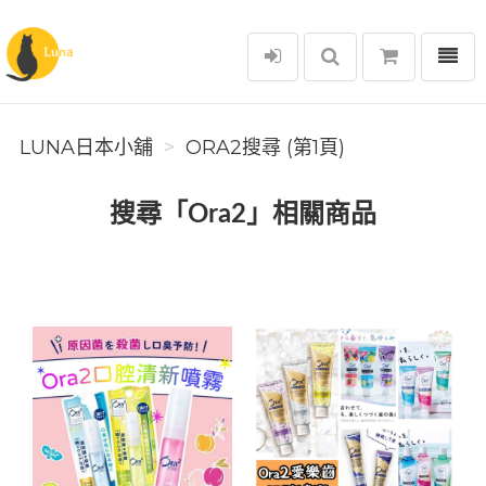
選單
Luna日本小舖
LUNA日本小舖
ORA2搜尋 (第1頁)
搜尋「Ora2」相關商品