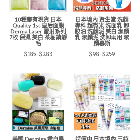
10種都有現貨 日本
日本境內 資生堂 洗顏
Quality 1st 皇后面膜
專科 超微米 洗面乳 卸
Derma Laser 雷射系列
妝油 洗顏泥 美白 潔顏
7枚 保濕 美白 茶樹鎮靜
乳 潔顏泥 洗卸兩用 潔
毛
顏慕斯
$185-$283
$98-$259
美國 Dermisa 嫩白皂
特價中 日本境內 三詩