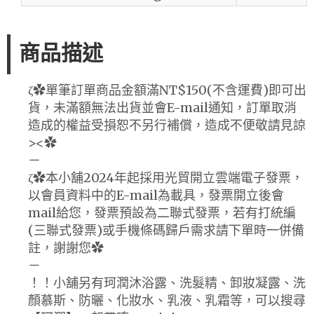
商品描述
ζ✿單筆訂單商品金額滿NT$150(不含運費)即可出
貨，未滿額無法出貨並會E-mail通知，訂單取消
造成的權益受損恕不另行補償，造成不便敬請見諒
><✿
－
ζ✿本小舖2024年起採用光貿開立雲端電子發票，
以會員資料中的E-mail為載具，發票開立後會
mail給您，發票預設為二聯式發票，若有打統編
(三聯式發票)或手機條碼歸戶需求請下單時一併備
註，謝謝您✿
－
！！小舖另有珂潤沐浴露、洗髮精、卸妝凝露、洗
顏慕斯、防曬、化妝水、乳液、乳霜等，可以搜尋