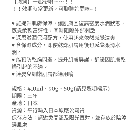
【珂潤】一起帶唷～～！！
！！效期時常更新，可聊聊詢問唷~！！
♥ 能提升肌膚保濕，讓肌膚回復高密度水潤狀態，
感覺柔軟富彈性，同時阻隔外部刺激
♥ 深層滋潤保濕配方，使用起來依然感覺清爽
♥ 含保濕成分，即使乾燥肌膚用後也感覺柔滑水
潤。
♥ 能預防乾燥問題，提升肌膚屏護，舒緩因肌膚乾
燥引起的不適。
♥ 連嬰兒細嫩肌膚都適用唷！
規格：410ml、90g、50g(請見選項標示)
期限：三年
產地：日本
貨源：平行輸入日本原廠公司貨
保存方法：請避免高溫及陽光直射，並存放於陰涼
通風處