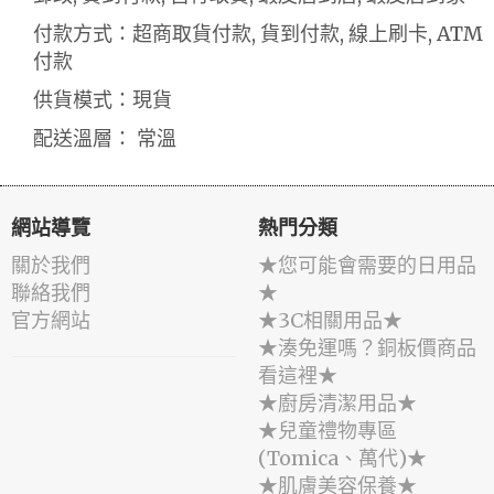
付款方式：超商取貨付款, 貨到付款, 線上刷卡, ATM
付款
供貨模式：現貨
配送溫層： 常溫
網站導覽
熱門分類
關於我們
★您可能會需要的日用品
聯絡我們
★
官方網站
★3C相關用品★
★湊免運嗎？銅板價商品
看這裡★
★廚房清潔用品★
★兒童禮物專區
(Tomica、萬代)★
★肌膚美容保養★