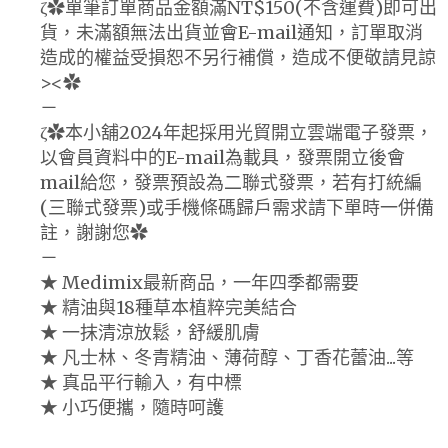
ζ✿單筆訂單商品金額滿NT$150(不含運費)即可出
貨，未滿額無法出貨並會E-mail通知，訂單取消
造成的權益受損恕不另行補償，造成不便敬請見諒
><✿
－
ζ✿本小舖2024年起採用光貿開立雲端電子發票，
以會員資料中的E-mail為載具，發票開立後會
mail給您，發票預設為二聯式發票，若有打統編
(三聯式發票)或手機條碼歸戶需求請下單時一併備
註，謝謝您✿
－
★ Medimix最新商品，一年四季都需要
★ 精油與18種草本植粹完美結合
★ 一抹清涼放鬆，舒緩肌膚
★ 凡士林、冬青精油、薄荷醇、丁香花蕾油...等
★ 真品平行輸入，有中標
★ 小巧便攜，隨時呵護