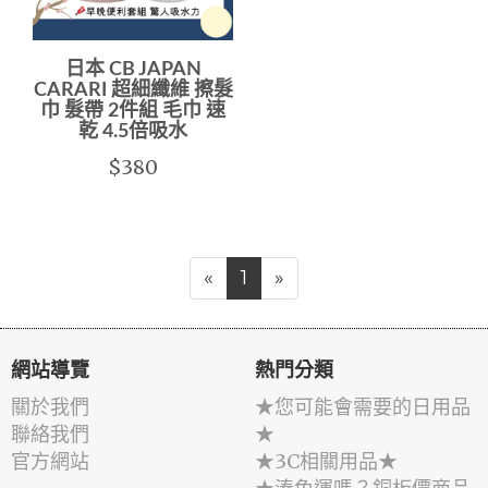
日本 CB JAPAN
CARARI 超細纖維 擦髮
巾 髮帶 2件組 毛巾 速
乾 4.5倍吸水
$380
«
1
»
網站導覽
熱門分類
關於我們
★您可能會需要的日用品
聯絡我們
★
官方網站
★3C相關用品★