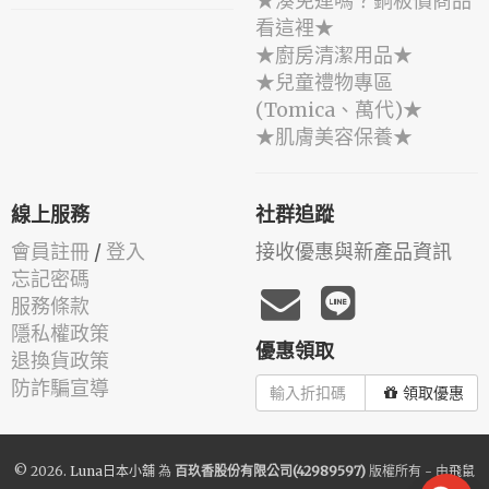
★湊免運嗎？銅板價商品
看這裡★
★廚房清潔用品★
★兒童禮物專區
(Tomica、萬代)★
★肌膚美容保養★
線上服務
社群追蹤
會員註冊
/
登入
接收優惠與新產品資訊
忘記密碼
服務條款
隱私權政策
優惠領取
退換貨政策
防詐騙宣導
領取優惠
© 2026.
Luna日本小舖
為
百玖香股份有限公司(42989597)
版權所有 - 由
飛鼠