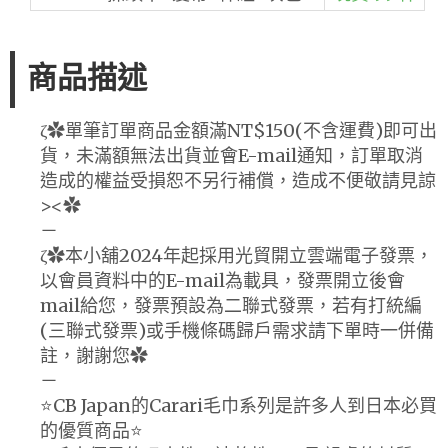
商品描述
ζ✿單筆訂單商品金額滿NT$150(不含運費)即可出
貨，未滿額無法出貨並會E-mail通知，訂單取消
造成的權益受損恕不另行補償，造成不便敬請見諒
><✿
－
ζ✿本小舖2024年起採用光貿開立雲端電子發票，
以會員資料中的E-mail為載具，發票開立後會
mail給您，發票預設為二聯式發票，若有打統編
(三聯式發票)或手機條碼歸戶需求請下單時一併備
註，謝謝您✿
－
⭐️CB Japan的Carari毛巾系列是許多人到日本必買
的優質商品⭐️