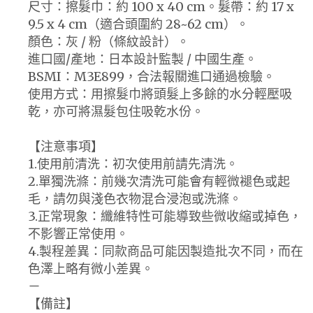
尺寸：擦髮巾：約 100 x 40 cm。髮帶：約 17 x
9.5 x 4 cm（適合頭圍約 28~62 cm）。
顏色：灰 / 粉（條紋設計）。
進口國/產地：日本設計監製 / 中國生產。
BSMI：M3E899，合法報關進口通過檢驗。
使用方式：用擦髮巾將頭髮上多餘的水分輕壓吸
乾，亦可將濕髮包住吸乾水份。
【注意事項】
1.使用前清洗：初次使用前請先清洗。
2.單獨洗滌：前幾次清洗可能會有輕微褪色或起
毛，請勿與淺色衣物混合浸泡或洗滌。
3.正常現象：纖維特性可能導致些微收縮或掉色，
不影響正常使用。
4.製程差異：同款商品可能因製造批次不同，而在
色澤上略有微小差異。
－
【備註】