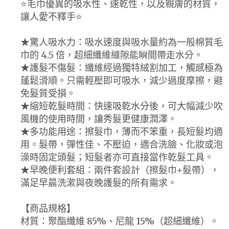
⭐️毛巾優異的吸水性、速乾性，以及親膚的材質，
讓人愛不釋手⭐️
★驚人吸水力：吸水速度與吸水量約為一般棉質毛
巾的 4.5 倍，超細纖維縫隙能瞬間帶走水分。
★護髮不傷髮：纖維經過獨特絨割加工，觸感極為
蓬鬆滑順。只需輕壓即可吸水，減少過度摩擦，避
免髮質受損。
★縮短乾髮時間：快速吸乾水分後，可大幅減少吹
風機的使用時間，讓秀髮更健康潤澤。
★多功能用途：擦髮巾，薄而不笨重，長短髮均適
用。髮帶，彈性佳、不壓迫，適合洗臉、化妝或泡
澡時固定頭髮；短髮者亦可直接當作乾髮工具。
★早晚便利套組：兩件套設計（擦髮巾+髮帶），
滿足早晨洗漱與夜晚護髮的所有需求。
【商品規格】
材質：聚酯纖維 85%、尼龍 15%（超細纖維）。