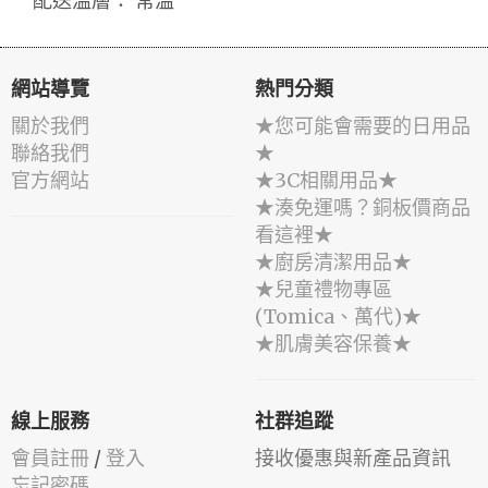
配送溫層： 常溫
網站導覽
熱門分類
關於我們
★您可能會需要的日用品
聯絡我們
★
官方網站
★3C相關用品★
★湊免運嗎？銅板價商品
看這裡★
★廚房清潔用品★
★兒童禮物專區
(Tomica、萬代)★
★肌膚美容保養★
線上服務
社群追蹤
會員註冊
/
登入
接收優惠與新產品資訊
忘記密碼