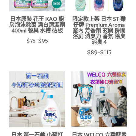
日本原裝 花王 KAO 廚
限定款上架 日本 ST 雞
房泡沫除菌 漂白清潔劑
仔牌 Premium Aroma
400ml 餐具 水槽 砧板
室內 芳香劑 玄關 房間
浴廁 消臭力 香氛 除臭
$75-$95
消臭 4
$89-$115
日本 第一石鹼 小蘇打
日本 WELCO 六種酵素