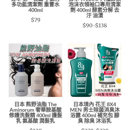
多功能清潔劑 重曹水
泡沫衣領袖口專用清潔
400ml
劑 400ml 酵素分解 去
汙 油漬
$79
$90-$138
日本 熊野油脂 The
日本境內 花王 8X4
Aminorum 奢華胺基酸
MEN 男士除菌消臭沐
修護洗髮精 400ml 護髮
浴露 400ml 補充包 腳
乳 氨基酸 潤髮乳
臭 除臭 沐浴乳