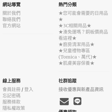
網站導覽
熱門分類
關於我們
★您可能會需要的日用品
聯絡我們
★
官方網站
★3C相關用品★
★湊免運嗎？銅板價商品
看這裡★
★廚房清潔用品★
★兒童禮物專區
(Tomica、萬代)★
★肌膚美容保養★
線上服務
社群追蹤
會員註冊
/
登入
接收優惠與新產品資訊
忘記密碼
服務條款
隱私權政策