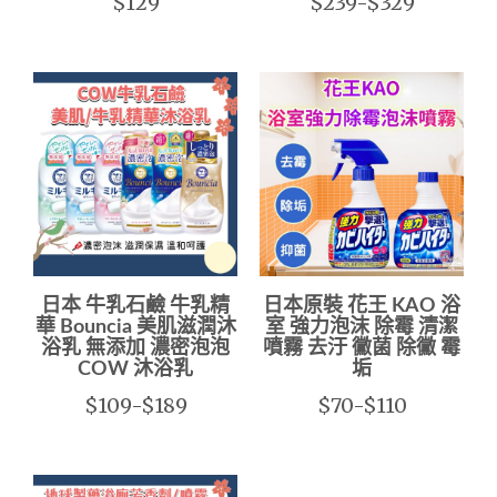
$129
$239-$329
日本 牛乳石鹼 牛乳精
日本原裝 花王 KAO 浴
華 Bouncia 美肌滋潤沐
室 強力泡沫 除霉 清潔
浴乳 無添加 濃密泡泡
噴霧 去汙 黴菌 除黴 霉
COW 沐浴乳
垢
$109-$189
$70-$110