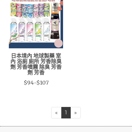
日本境內 地球製藥 室
內 浴廁 廁所 芳香除臭
劑 芳香噴霧 除臭 芳香
劑 芳香
$94-$107
«
1
»